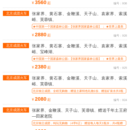
3560
¥
起
编号：936
北京成团火车
张家界、黄石寨、金鞭溪、天子山、袁家界、索溪
线路
峪、芙蓉镇、
★中国第一个国家森林公园--【张家界国家森林公园】 ； ★世界上最美
的大峡
2880
¥
起
编号：926
北京成团火车
张家界、黄石寨、金鞭溪、天子山、袁家界、索溪
线路
峪、宝峰湖、
★中国第一个国家森林公园--【张家界国家森林公园】 ； ★世界上最美
的大峡
2380
¥
起
编号：925
北京成团火车
张家界、黄石寨、金鞭溪、天子山、袁家界、索溪
线路
峪、芙蓉镇、
北京独立成团、全程无购物；赠送土家特色礼物1份、赠送矿泉水共3瓶
； ※行
2080
¥
起
编号：924
北京成团火车
张家界、金鞭溪、天子山、芙蓉镇、赠送千年土王府
线路
—田家老院
北京独立成团，纯玩无购物 （4早6正） 赠送每人每天1瓶水，共4瓶赠
送千年土王