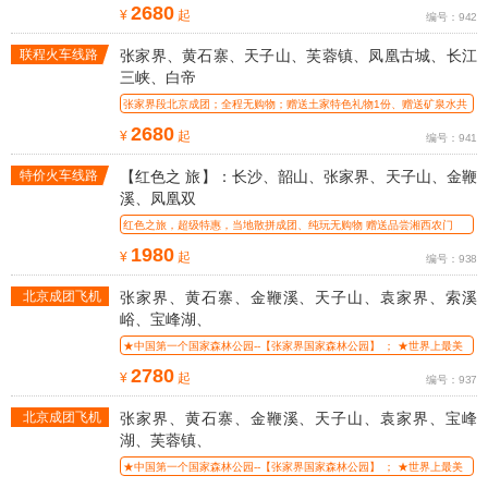
礼物1份；
2680
¥
起
编号：942
联程火车线路
张家界、黄石寨、天子山、芙蓉镇、凤凰古城、长江
三峡、白帝
张家界段北京成团；全程无购物；赠送土家特色礼物1份、赠送矿泉水共
3瓶；
2680
¥
起
编号：941
特价火车线路
【红色之 旅】：长沙、韶山、张家界、天子山、金鞭
溪、凤凰双
红色之旅，超级特惠，当地散拼成团、纯玩无购物 赠送品尝湘西农门
晏，每桌
1980
¥
起
编号：938
北京成团飞机
张家界、黄石寨、金鞭溪、天子山、袁家界、索溪
线路
峪、宝峰湖、
★中国第一个国家森林公园--【张家界国家森林公园】 ； ★世界上最美
的大峡
2780
¥
起
编号：937
北京成团飞机
张家界、黄石寨、金鞭溪、天子山、袁家界、宝峰
线路
湖、芙蓉镇、
★中国第一个国家森林公园--【张家界国家森林公园】 ； ★世界上最美
的大峡