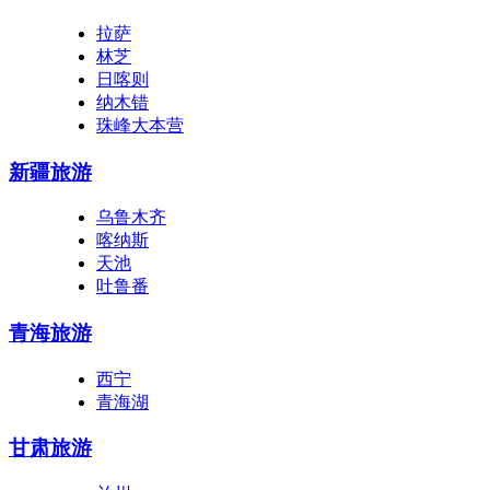
拉萨
林芝
日喀则
纳木错
珠峰大本营
新疆旅游
乌鲁木齐
喀纳斯
天池
吐鲁番
青海旅游
西宁
青海湖
甘肃旅游