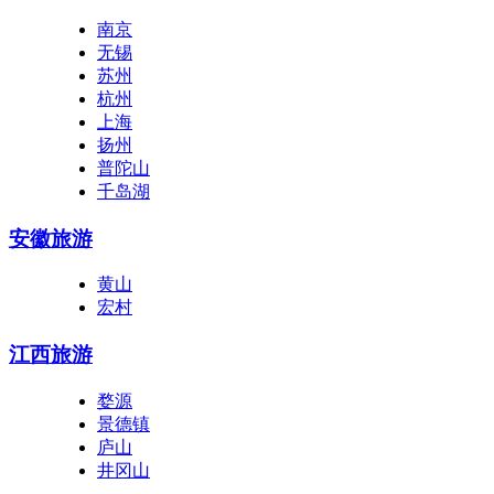
南京
无锡
苏州
杭州
上海
扬州
普陀山
千岛湖
安徽旅游
黄山
宏村
江西旅游
婺源
景德镇
庐山
井冈山