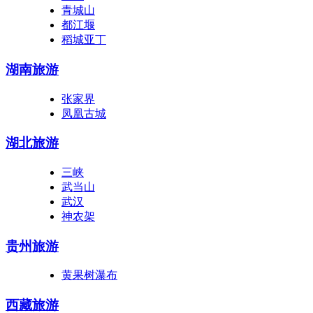
青城山
都江堰
稻城亚丁
湖南旅游
张家界
凤凰古城
湖北旅游
三峡
武当山
武汉
神农架
贵州旅游
黄果树瀑布
西藏旅游