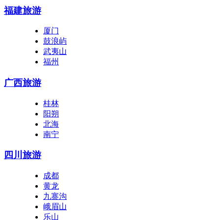
福建旅游
厦门
鼓浪屿
武夷山
福州
广西旅游
桂林
阳朔
北海
南宁
四川旅游
成都
黄龙
九寨沟
峨眉山
乐山