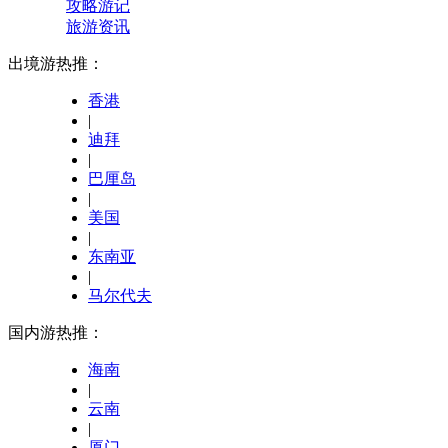
攻略游记
旅游资讯
出境游热推：
香港
|
迪拜
|
巴厘岛
|
美国
|
东南亚
|
马尔代夫
国内游热推：
海南
|
云南
|
厦门