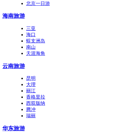
北京一日游
海南旅游
三亚
海口
蜈支洲岛
南山
天涯海角
云南旅游
昆明
大理
丽江
香格里拉
西双版纳
腾冲
瑞丽
华东旅游