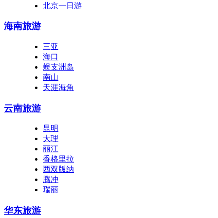
北京一日游
海南旅游
三亚
海口
蜈支洲岛
南山
天涯海角
云南旅游
昆明
大理
丽江
香格里拉
西双版纳
腾冲
瑞丽
华东旅游