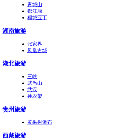
青城山
都江堰
稻城亚丁
湖南旅游
张家界
凤凰古城
湖北旅游
三峡
武当山
武汉
神农架
贵州旅游
黄果树瀑布
西藏旅游