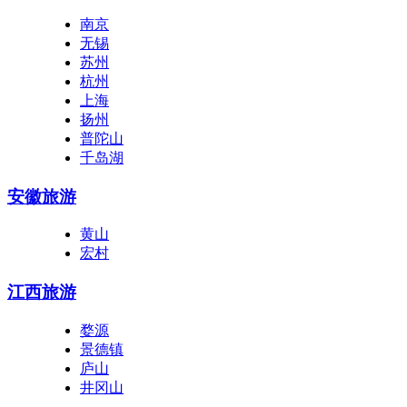
南京
无锡
苏州
杭州
上海
扬州
普陀山
千岛湖
安徽旅游
黄山
宏村
江西旅游
婺源
景德镇
庐山
井冈山