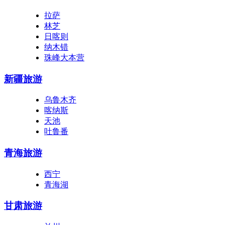
拉萨
林芝
日喀则
纳木错
珠峰大本营
新疆旅游
乌鲁木齐
喀纳斯
天池
吐鲁番
青海旅游
西宁
青海湖
甘肃旅游