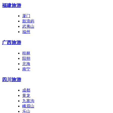
福建旅游
厦门
鼓浪屿
武夷山
福州
广西旅游
桂林
阳朔
北海
南宁
四川旅游
成都
黄龙
九寨沟
峨眉山
乐山