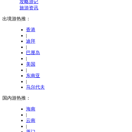
攻略游记
旅游资讯
出境游热推：
香港
|
迪拜
|
巴厘岛
|
美国
|
东南亚
|
马尔代夫
国内游热推：
海南
|
云南
|
厦门