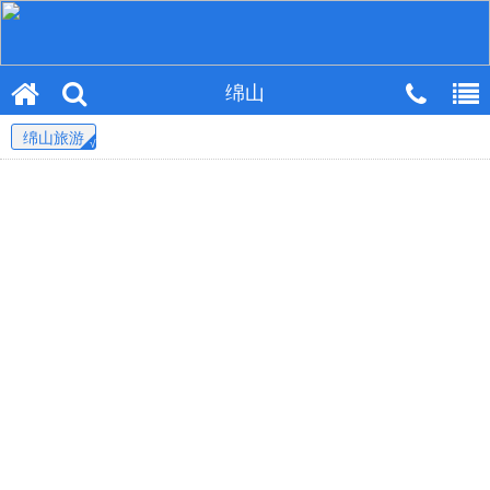
绵山
绵山旅游