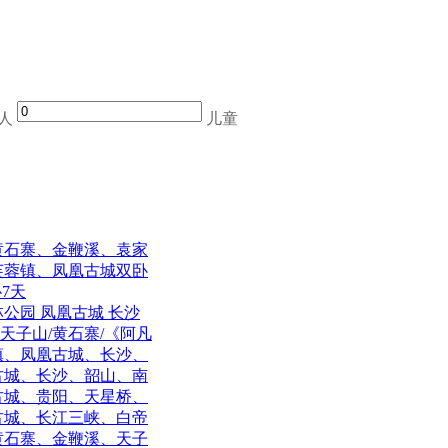
人
儿童
黄石寨、金鞭溪、袁家
芙蓉镇、凤凰古城双卧
7天
林公园 凤凰古城 长沙
天子山/黄石寨/《阿凡
镇、凤凰古城、长沙、
古城、长沙、韶山、南
古城、贵阳、天星桥、
古城、长江三峡、白帝
黄石寨、金鞭溪、天子