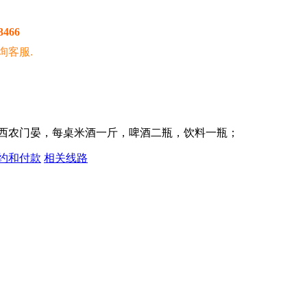
3466
询客服.
湘西农门晏，每桌米酒一斤，啤酒二瓶，饮料一瓶；
约和付款
相关线路