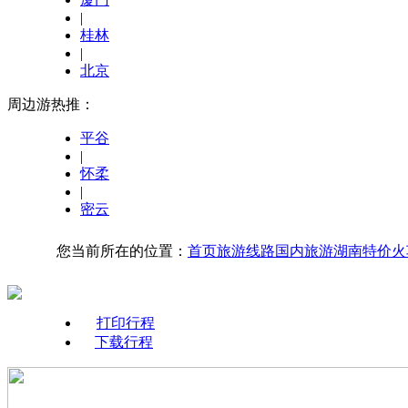
|
桂林
|
北京
周边游热推：
平谷
|
怀柔
|
密云
您当前所在的位置：
首页
旅游线路
国内旅游
湖南
特价火
打印行程
下载行程