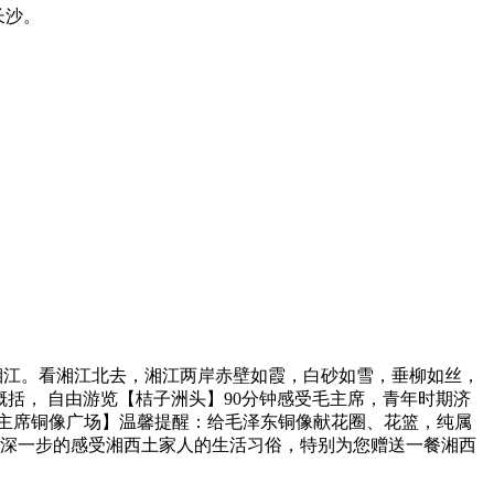
赴长沙。
河-湘江。看湘江北去，湘江两岸赤壁如霞，白砂如雪，垂柳如丝，
括， 自由游览【桔子洲头】90分钟感受毛主席，青年时期济
【毛主席铜像广场】温馨提醒：给毛泽东铜像献花圈、花篮，纯属
您更深一步的感受湘西土家人的生活习俗，特别为您赠送一餐湘西