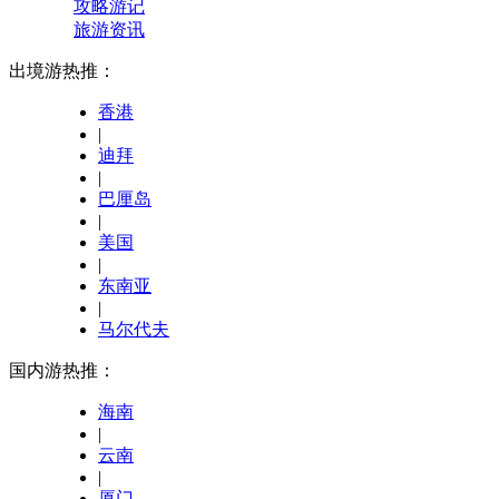
攻略游记
旅游资讯
出境游热推：
香港
|
迪拜
|
巴厘岛
|
美国
|
东南亚
|
马尔代夫
国内游热推：
海南
|
云南
|
厦门