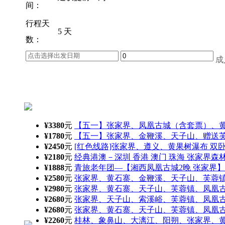
间：
行程天
5 天
数：
成
¥3380
元
【五一】张家界、凤凰古城（含套票）、
¥1780
元
【五一】张家界、金鞭溪、天子山、赠送
¥2450
元
[红色线路]张家界、遵义、黄果树瀑布 双卧
¥2180
元
经典港澳－深圳 香港 澳门 珠海 张家界森
¥1888
元
青旅老年团—【湘西凤凰古城2晚 张家界】
¥2580
元
张家界、黄石寨、金鞭溪、天子山、芙蓉
¥2980
元
张家界、黄石寨、天子山、芙蓉镇、凤凰
¥2680
元
张家界、天子山、索溪峪、芙蓉镇、凤凰
¥2680
元
张家界、黄石寨、天子山、芙蓉镇、凤凰
¥2260
元
桂林、象鼻山、大漓江、阳朔、张家界、