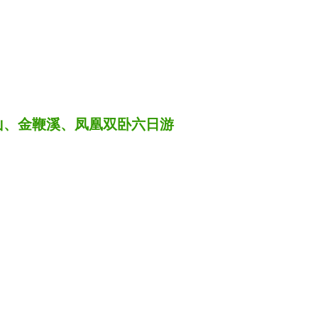
山、金鞭溪、凤凰双卧六日游