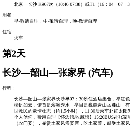
北京—长沙 K967次（10:46-07:38）或T1（16：04—07
用餐：
早-敬请自理，中-敬请自理，晚-敬请自理
住宿：
火车
第2天
长沙—韶山—张家界 (汽车)
行程：
长沙—韶山—张家界长沙早07：30所住酒店集合，举红
樯帆如云，俯首是溶溶秀水，举目是巍巍青山岳麓山，有
世救民的豪情壮志（约1.5小时），11:30后乘车赴
个人信仰，费用自理【怀念馆/收藏馆】15:20BUS
（农门宴），品赏土家风俗宴席，吃土家菜，感受土家风