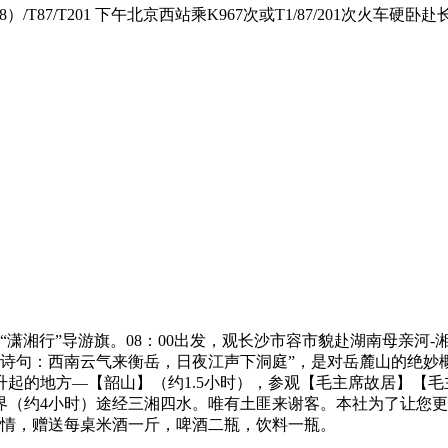
：38）/T87/T201 下午北京西站乘K967次或T1/87/201次火车硬卧
色“潇湘行”导游旗。08：00出发，观长沙市容市貌赴湖南母亲
诗句：西南云气来衡岳，日夜江声下洞庭”，是对岳麓山的绝妙概
红太阳升起的地方—【韶山】（约1.5小时），参观【毛主席故居】
赴张家界（约4小时）途经三湘四水。唯有土匪来谢客。本社为了让
情，赠送每桌米酒一斤，啤酒二瓶，饮料一瓶。