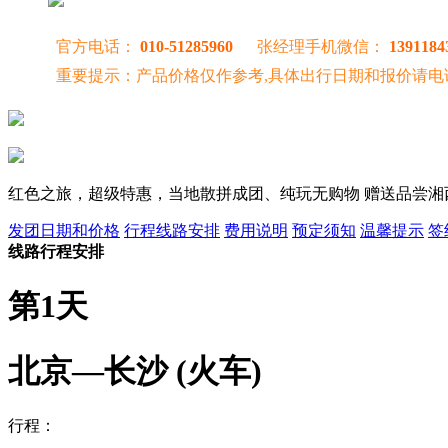
官方电话：
010-51285960
张经理手机微信：
1391184
重要提示：产品价格仅作参考,具体出行日期和报价请电
红色之旅，超级特惠，当地散拼成团、纯玩无购物 赠送品尝
发团日期和价格
行程线路安排
费用说明
预定须知
温馨提示
签
线路行程安排
第1天
北京—长沙 (火车)
行程：