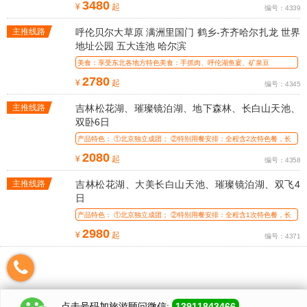
3480
¥
起
编号：4339
主推线路
呼伦贝尔大草原 满洲里国门 鹤乡-齐齐哈尔扎龙 世界
地址公园 五大连池 哈尔滨
美食：享受东北各地方特色美食：手抓肉、呼伦湖鱼宴、矿泉豆
腐、、、、、
2780
¥
起
编号：4345
主推线路
吉林松花湖、璀璨镜泊湖、地下森林、长白山天池、
双卧6日
产品特色： ①北京独立成团； ②特别用餐安排：全程含2次特色餐，长
白山景
2080
¥
起
编号：4358
主推线路
吉林松花湖、大美长白山天池、璀璨镜泊湖、双飞4
日
产品特色： ①北京独立成团； ②特别用餐安排：全程含1次特色餐，长
白山景
2980
¥
起
编号：4371
点击号码加
旅游顾问
微信:
13911843466