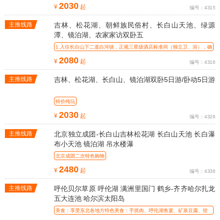
2030
¥
起
编号：4315
主推线路
吉林、松花湖、朝鲜族民俗村、长白山天池、绿源
潭、镜泊湖、农家家访双卧五
1.入住长白山下二道白河镇，正规三星级酒店标准间（独立卫、浴），确
保夏季
2080
¥
起
编号：4316
主推线路
吉林、松花湖、长白山、镜泊湖双卧5日游/卧动5日游
特价纯玩
2030
¥
起
编号：4326
主推线路
北京独立成团-长白山吉林松花湖 长白山天池 长白瀑
布小天池 镜泊湖 吊水楼瀑
北京成团二次特色购物
2480
¥
起
编号：4336
主推线路
呼伦贝尔草原 呼伦湖 满洲里国门 鹤乡-齐齐哈尔扎龙
五大连池 哈尔滨太阳岛
美食：享受东北各地方特色美食：手抓肉、呼伦湖鱼宴、矿泉豆腐、饺
子宴、