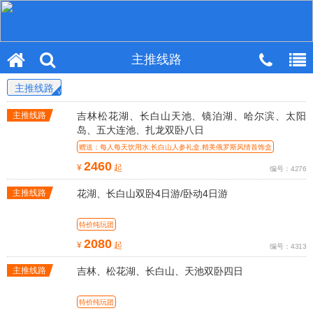
主推线路
主推线路
主推线路
吉林松花湖、长白山天池、镜泊湖、哈尔滨、太阳
岛、五大连池、扎龙双卧八日
赠送：每人每天饮用水.长白山人参礼盒.精美俄罗斯风情首饰盒
2460
¥
起
编号：4276
主推线路
花湖、长白山双卧4日游/卧动4日游
特价纯玩团
2080
¥
起
编号：4313
主推线路
吉林、松花湖、长白山、天池双卧四日
特价纯玩团