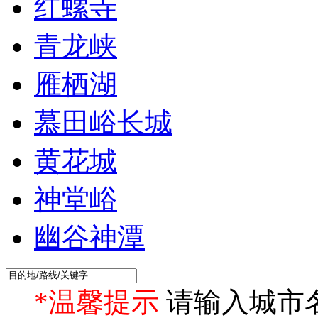
红螺寺
青龙峡
雁栖湖
慕田峪长城
黄花城
神堂峪
幽谷神潭
*温馨提示
请输入城市