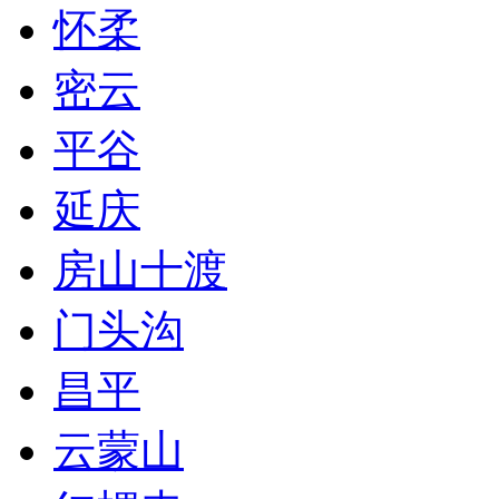
怀柔
密云
平谷
延庆
房山十渡
门头沟
昌平
云蒙山