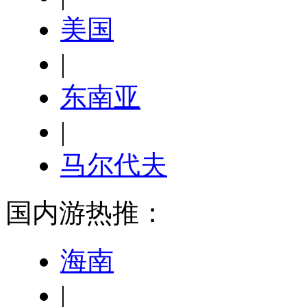
美国
|
东南亚
|
马尔代夫
国内游热推：
海南
|