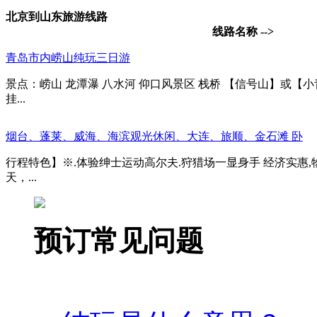
北京到山东旅游线路
线路名称 -->
青岛市内崂山纯玩三日游
景点：崂山 龙潭瀑 八水河 仰口风景区 栈桥 【信号山】或【
挂...
烟台、蓬莱、威海、海滨观光休闲、大连、旅顺、金石滩 卧
行程特色】※.体验绅士运动高尔夫.狩猎场一显身手 经济实惠,物
天，...
预订常见问题