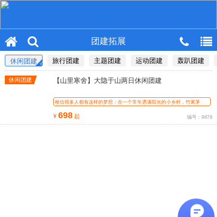
团建拓展
旅行团建
主题团建
运动团建
轰趴团建
休闲团建
休闲团建
【山里寒舍】大隐于山两日休闲团建
相信很多人都有这样的梦想：在一个常年洒满阳光的小乡村，竹篱茅
舍，有亲
698
¥
起
编号：9678