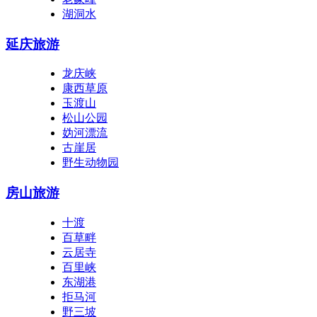
湖洞水
延庆旅游
龙庆峡
康西草原
玉渡山
松山公园
妫河漂流
古崖居
野生动物园
房山旅游
十渡
百草畔
云居寺
百里峡
东湖港
拒马河
野三坡