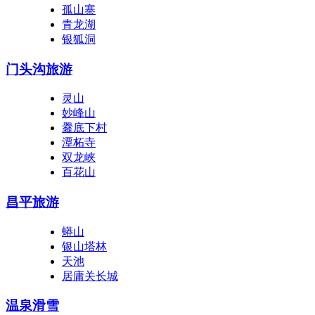
孤山寨
青龙湖
银狐洞
门头沟旅游
灵山
妙峰山
爨底下村
潭柘寺
双龙峡
百花山
昌平旅游
蟒山
银山塔林
天池
居庸关长城
温泉滑雪