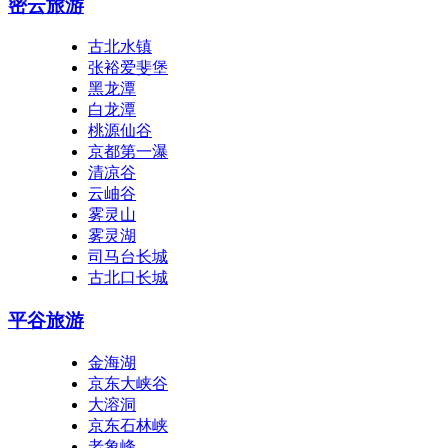
密云旅游
古北水镇
张裕爱斐堡
黑龙潭
白龙潭
桃源仙谷
京都第一瀑
清凉谷
云岫谷
雾灵山
雾灵湖
司马台长城
古北口长城
平谷旅游
金海湖
京东大峡谷
大溶洞
京东石林峡
老象峰