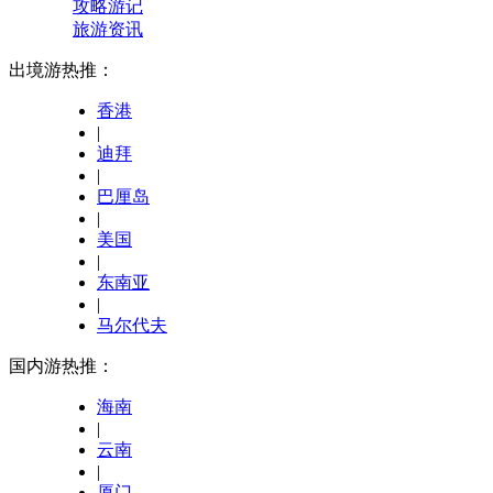
攻略游记
旅游资讯
出境游热推：
香港
|
迪拜
|
巴厘岛
|
美国
|
东南亚
|
马尔代夫
国内游热推：
海南
|
云南
|
厦门