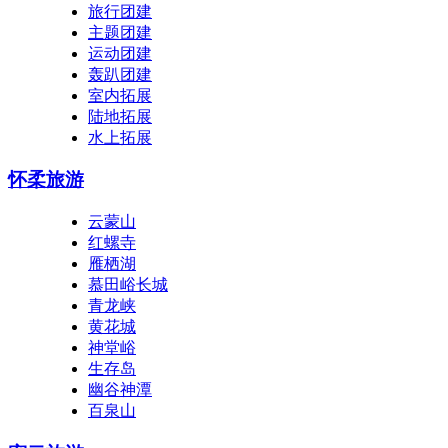
旅行团建
主题团建
运动团建
轰趴团建
室内拓展
陆地拓展
水上拓展
怀柔旅游
云蒙山
红螺寺
雁栖湖
慕田峪长城
青龙峡
黄花城
神堂峪
生存岛
幽谷神潭
百泉山