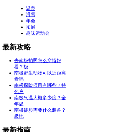
温泉
滑雪
年会
拓展
趣味运动会
最新攻略
去南极拍照怎么穿搭好
看？极
南极野生动物可以近距离
看吗
南极探险项目有哪些？特
色户
南极气温大概多少度？全
年温
南极徒步需要什么装备？
极地
最新指南