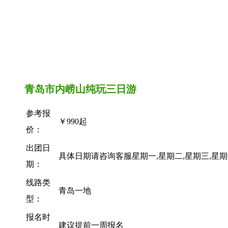
青岛市内崂山纯玩三日游
参考报
￥990起
价：
出团日
具体日期请咨询客服星期一,星期二,星期三,星期
期：
线路类
青岛一地
型：
报名时
建议提前一周报名