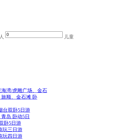
人
儿童
海湾/虎雕广场、金石
旅顺、金石滩 卧
烟台双卧5日游
青岛 卧动5日
双卧5日游
纯玩三日游
纯玩四日游