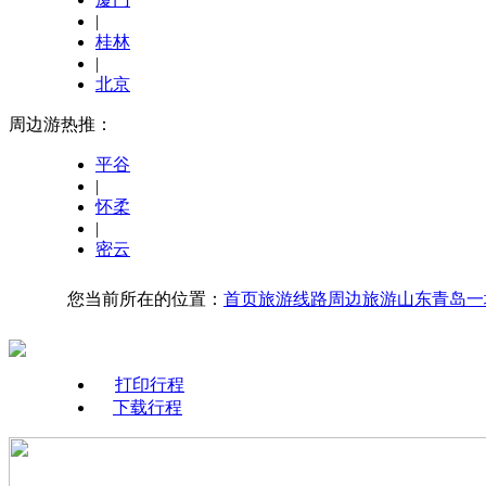
|
桂林
|
北京
周边游热推：
平谷
|
怀柔
|
密云
您当前所在的位置：
首页
旅游线路
周边旅游
山东
青岛一
打印行程
下载行程