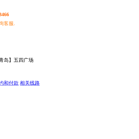
3466
询客服.
小青岛】五四广场
约和付款
相关线路