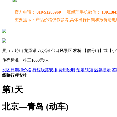
官方电话：
010-51285960
张经理手机微信：
1391184
重要提示：产品价格仅作参考,具体出行日期和报价请电
景点：崂山 龙潭瀑 八水河 仰口风景区 栈桥 【信号山】或【
住宿标准：挂三1050元/人
发团日期和价格
行程线路安排
费用说明
预定须知
温馨提示
签
线路行程安排
第1天
北京—青岛 (动车)