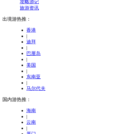
攻略游记
旅游资讯
出境游热推：
香港
|
迪拜
|
巴厘岛
|
美国
|
东南亚
|
马尔代夫
国内游热推：
海南
|
云南
|
厦门