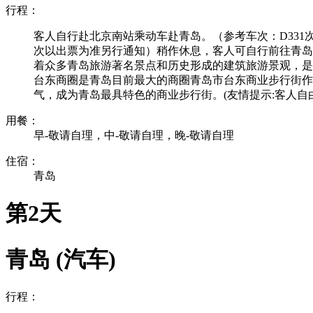
行程：
客人自行赴北京南站乘动车赴青岛。（参考车次：D331次 07:10-12:3
次以出票为准另行通知）稍作休息，客人可自行前往青岛
着众多青岛旅游著名景点和历史形成的建筑旅游景观，是
台东商圈是青岛目前最大的商圈青岛市台东商业步行街作
气，成为青岛最具特色的商业步行街。(友情提示:客人自
用餐：
早-敬请自理，中-敬请自理，晚-敬请自理
住宿：
青岛
第2天
青岛 (汽车)
行程：