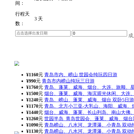
间：
行程天
3 天
数：
成
¥1160
元
青岛市内、崂山 世园会纯玩四日游
¥990
元
青岛市内崂山纯玩三日游
¥1760
元
青岛、蓬莱、威海、烟台、大连、旅顺、星
¥1500
元
烟台、蓬莱、威海、海滨观光休闲、大连、
¥1240
元
青岛、崂山、蓬莱、威海、烟台 双卧5日游
¥1170
元
青岛、北方小三亚-大乳山、海阳、威海、
¥1440
元
烟台、威海、蓬莱、长山列岛、南山大佛、
¥1260
元
世园半岛_青岛世园会、蓬莱、威海、烟台
¥1090
元
青岛崂山、八水河、龙潭瀑、小青岛 双动
¥1130
元
青岛崂山、八水河、龙潭瀑、小青岛 双动