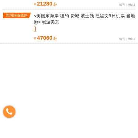
21280
¥
起
编号：9884
美国旅游线路
<美国东海岸 纽约 费城 波士顿 纽黑文9日机票 当地
游> 畅游美东
47060
¥
起
编号：9883