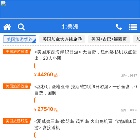
北美洲
美国加拿大连线旅游
美国+古巴+墨西哥
美国旅游线路
美国旅游线路
<美国东西海岸13日游> 无自费，纽约洛杉矶双点进
出，20人小团
44260
¥
起
编号：9887
美国旅游线路
<洛杉矶-圣地亚哥-拉斯维加斯9日游游> 一价全含，0
自费，国航
27540
¥
起
编号：9886
美国旅游线路
<夏威夷三岛-欧胡岛 茂宜岛 火山岛机票 当地6晚8日
游> 含接送机