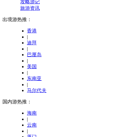
攻略游记
旅游资讯
出境游热推：
香港
|
迪拜
|
巴厘岛
|
美国
|
东南亚
|
马尔代夫
国内游热推：
海南
|
云南
|
厦门