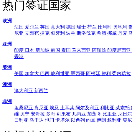
热门签证国家
欧洲
法国
爱尔兰
英国
意大利
德国
瑞士
荷兰
比利时
奥地利
尼亚
立陶宛
捷克
匈牙利
波兰
斯洛伐克
希腊
挪威
丹麦
亚洲
印度
日本
新加坡
韩国
泰国
马来西亚
阿联酋
印度尼西亚
香港
美洲
美国
加拿大
巴西
玻利维亚
墨西哥
阿根廷
智利
委内瑞拉
澳洲
澳大利亚
新西兰
非洲
坦桑尼亚
肯尼亚
埃及
土耳其
阿尔及利亚
利比亚
莱索托
维
贝宁
安哥拉
多哥
刚果布
几内亚
加蓬
利比里亚
尼日尔
日利亚
乌干达
也门
卡塔尔
以色列
约旦
伊朗
叙利亚
突尼