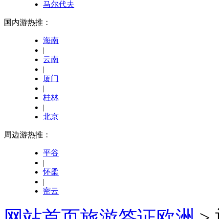
马尔代夫
国内游热推：
海南
|
云南
|
厦门
|
桂林
|
北京
周边游热推：
平谷
|
怀柔
|
密云
网站首页
旅游签证
欧洲
>