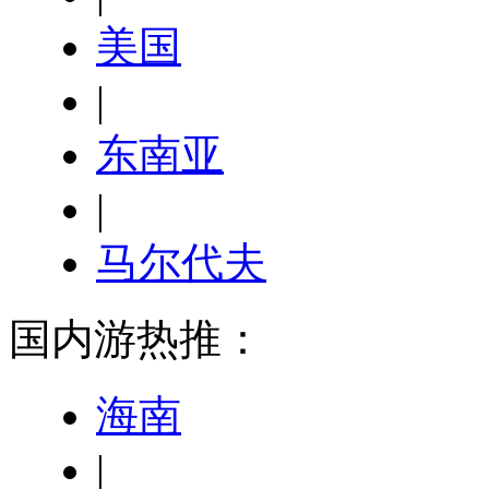
美国
|
东南亚
|
马尔代夫
国内游热推：
海南
|