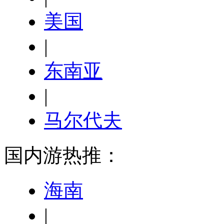
美国
|
东南亚
|
马尔代夫
国内游热推：
海南
|