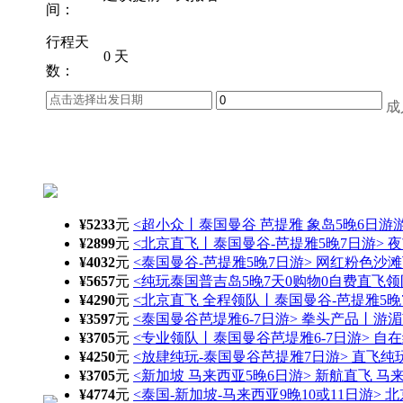
间：
行程天
0 天
数：
成
¥5233
元
<超小众丨泰国曼谷 芭提雅 象岛5晚6日游游
¥2899
元
<北京直飞丨泰国曼谷-芭提雅5晚7日游> 夜
¥4032
元
<泰国曼谷-芭提雅5晚7日游> 网红粉色沙
¥5657
元
<纯玩泰国普吉岛5晚7天0购物0自费直飞领
¥4290
元
<北京直飞 全程领队丨泰国曼谷-芭提雅5晚7
¥3597
元
<泰国曼谷芭堤雅6-7日游> 拳头产品丨游
¥3705
元
<专业领队丨泰国曼谷芭堤雅6-7日游> 自
¥4250
元
<放肆纯玩-泰国曼谷芭提雅7日游> 直飞纯
¥3705
元
<新加坡 马来西亚5晚6日游> 新航直飞 马
¥4774
元
<泰国-新加坡-马来西亚9晚10或11日游>