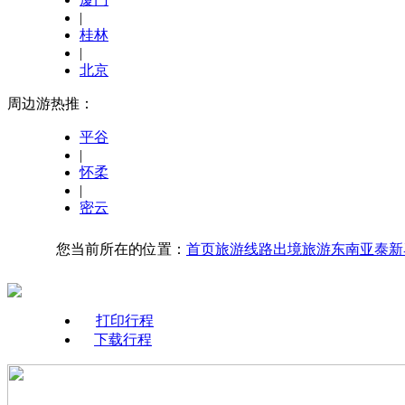
|
桂林
|
北京
周边游热推：
平谷
|
怀柔
|
密云
您当前所在的位置：
首页
旅游线路
出境旅游
东南亚
泰新
打印行程
下载行程