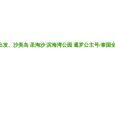
北京出发、沙美岛 圣淘沙 滨海湾公园 暹罗公主号/泰