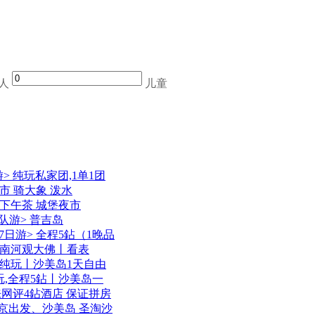
人
儿童
> 纯玩私家团,1单1团
市 骑大象 泼水
滩下午茶 城堡夜市
队游> 普吉岛
日游> 全程5鉆（1晚品
湄南河观大佛丨看表
在纯玩丨沙美岛1天自由
玩,全程5鉆丨沙美岛一
来网评4鉆酒店 保证拼房
 北京出发、沙美岛 圣淘沙