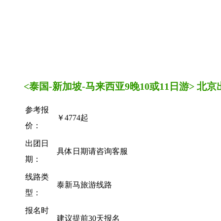
<泰国-新加坡-马来西亚9晚10或11日游> 
参考报
￥4774起
价：
出团日
具体日期请咨询客服
期：
线路类
泰新马旅游线路
型：
报名时
建议提前30天报名