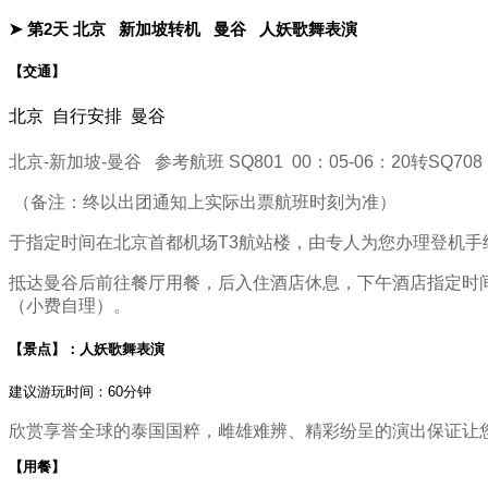
➤ 第2天
北京
新加坡转机
曼谷
人妖歌舞表演
【交通】
北京 自行安排 曼谷
北京-新加坡-曼谷 参考航班 SQ801 00：05-06：20转SQ70
（备注：终以出团通知上实际出票航班时刻为准）
于指定时间在北京首都机场T3航站楼，由专人为您办理登机手
抵达曼谷后前往餐厅用餐，后入住酒店休息，下午酒店指定时
（小费自理）。
【景点】：
人妖歌舞表演
建议游玩时间：60分钟
欣赏享誉全球的泰国国粹，雌雄难辨、精彩纷呈的演出保证让
【用餐】