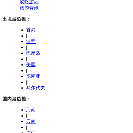
攻略游记
旅游资讯
出境游热推：
香港
|
迪拜
|
巴厘岛
|
美国
|
东南亚
|
马尔代夫
国内游热推：
海南
|
云南
|
厦门