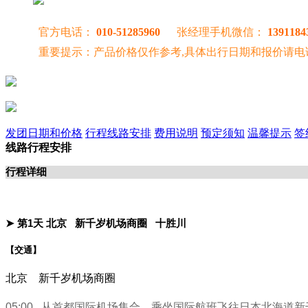
官方电话：
010-51285960
张经理手机微信：
1391184
重要提示：产品价格仅作参考,具体出行日期和报价请电
发团日期和价格
行程线路安排
费用说明
预定须知
温馨提示
签
线路行程安排
行程详细
➤ 第1天
北京
新千岁机场商圈
十胜川
【交通】
北京 新千岁机场商圈
05:00 从首都国际机场集合，乘坐国际航班飞往日本北海