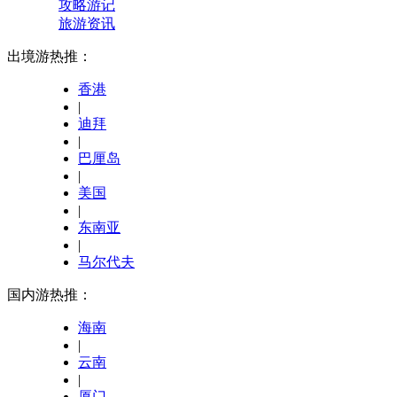
攻略游记
旅游资讯
出境游热推：
香港
|
迪拜
|
巴厘岛
|
美国
|
东南亚
|
马尔代夫
国内游热推：
海南
|
云南
|
厦门