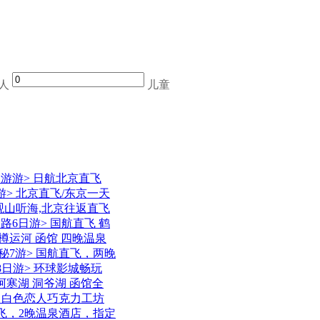
人
儿童
日游游> 日航北京直飞
游> 北京直飞/东京一天
 观山听海,北京往返直飞
路6日游> 国航直飞 鹤
樽运河 函馆 四晚温泉
秘7游> 国航直飞，两晚
8日游> 环球影城畅玩
阿寒湖 洞爷湖 函馆全
，白色恋人巧克力工坊
直飞，2晚温泉酒店，指定