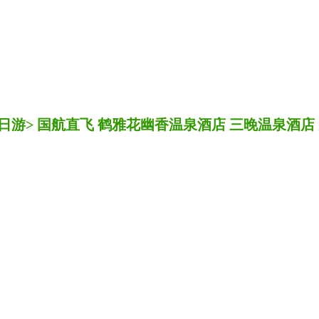
6日游> 国航直飞 鹤雅花幽香温泉酒店 三晚温泉酒