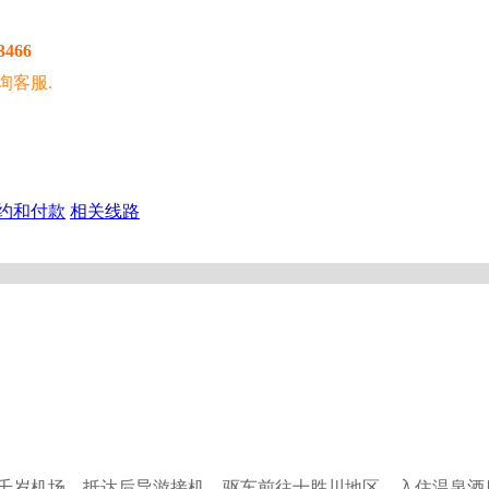
3466
询客服.
约和付款
相关线路
道新千岁机场。抵达后导游接机，驱车前往十胜川地区，入住温泉