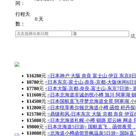
间：
行程天
0 天
数：
成
¥16280
元
<日本神户 大阪 奈良 富士山 伊豆 东京8
¥8780
元
<日本东京-富士山-奈良-京都-大阪休闲6日
¥7780
元
<日本大阪-京都-奈良-富士山-东京7日游>
¥11600
元
<日本北海道非诚勿扰小樽 旭川 阿寒湖 钏
¥14500
元
<日本国航直飞寻梦北海道全景 阿寒湖 小
¥12800
元
<日本悦享希尔顿北海道小樽 函馆 积丹探
¥21780
元
<鼎级和风-日本东京 大阪 京都 奈良 伊豆
¥15080
元
<日本北海道札幌 小樽 钏路 层云峡 网走 
¥9800
元
<日本北海道5日游> 国航直飞，函馆夜景
¥10080
元
<北海道小樽函馆赏枫温泉5日游> 国际