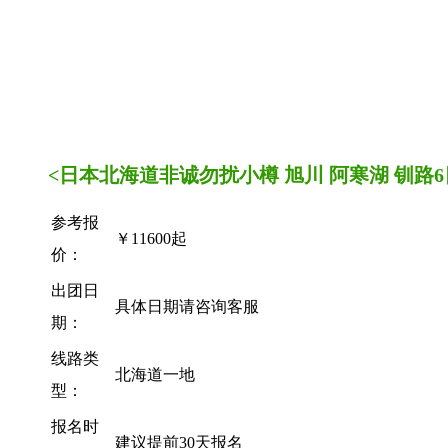
<日本北海道非诚勿扰小樽 旭川 阿寒湖 钏路
参考报
￥11600起
价：
出团日
具体日期请咨询客服
期：
线路类
北海道一地
型：
报名时
建议提前30天报名