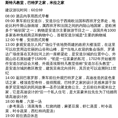
斯特凡教堂，巴特罗之家，米拉之家
建议游玩时间：60分钟
08:00 酒店内享用西式早餐
09:00 乘车前往
安道尔
，安道尔位于西南欧法国和西班牙交界处，地
处比利牛斯山脉南坡，属西班牙和法国之间的内陆山地国家，是欧洲
多个“袖珍国”之一；购物是安道尔主要旅游节目之一，该国共有1000
多家各种免税商店和购物中心，首都安道尔城是*主要的购物城
12:00 午餐，安排西式简餐
13:00 参观
安道尔人民广场
位于依地势而建的政府大楼顶层，在这里
可以欣赏周边壮丽的山谷和山峰，是**当地人欢迎的集会场所。
罗通
达广场
坐落在瓦利拉河上的一座桥梁处，是安道尔城的位置中心。外
观
山谷石屋
始建于1580年，*初是一位富豪的私宅，1702年开始被用
作安道尔的议会大楼。外观
圣埃斯特凡教堂
俗称“安道尔石头教堂”，
是安道尔城的教区教堂，建筑呈南北向排列，其历史可以追溯到11世
纪
14:00 返回巴塞罗那，乘车前往外观
巴特罗之家
，高迪改造的蓝色童
话之家，楼顶造型奇特，值得围观。巴特罗之家的设计灵感来源于加
泰罗尼亚地区的民间故事—圣乔治屠龙救公主。之后前往外观
米拉之
家
，它是高迪设计的*后一个私人住宅，是大富豪米拉先生为了结婚而
请高迪设计的
18:00 晚餐，六菜一汤
（参考菜品：清蒸海鱼，红烧鸡翅，麻婆豆腐，虾仁蒸蛋，时令蔬
菜，时令蔬菜，西红柿鸡蛋汤）
19:00 前往酒店休息