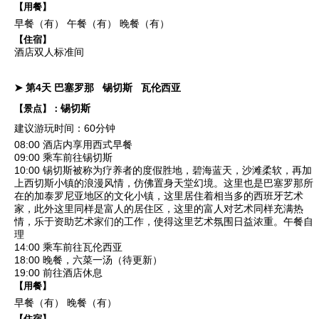
【用餐】
早餐（有）
午餐（有）
晚餐（有）
【住宿】
酒店双人标准间
➤ 第4天
巴塞罗那
锡切斯
瓦伦西亚
锡切斯
【景点】：
建议游玩时间：60分钟
08:00 酒店内享用西式早餐
09:00 乘车前往
锡切斯
10:00 锡切斯被称为疗养者的度假胜地，碧海蓝天，沙滩柔软，再加
上西切斯小镇的浪漫风情，仿佛置身天堂幻境。这里也是巴塞罗那所
在的加泰罗尼亚地区的文化小镇，这里居住着相当多的西班牙艺术
家，此外这里同样是富人的居住区，这里的富人对艺术同样充满热
情，乐于资助艺术家们的工作，使得这里艺术氛围日益浓重。午餐自
理
14:00 乘车前往瓦伦西亚
18:00 晚餐，六菜一汤（待更新）
19:00 前往酒店休息
【用餐】
早餐（有）
晚餐（有）
【住宿】