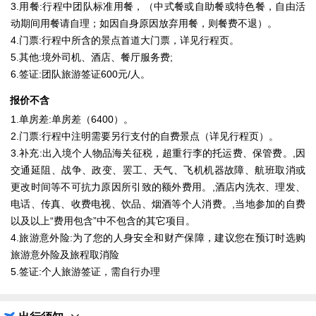
3.用餐:行程中团队标准用餐，（中式餐或自助餐或特色餐，自由活
动期间用餐请自理；如因自身原因放弃用餐，则餐费不退）。
4.门票:行程中所含的景点首道大门票，详见行程页。
5.其他:境外司机、酒店、餐厅服务费;
6.签证:团队旅游签证600元/人。
报价不含
1.单房差:单房差（6400）。
2.门票:行程中注明需要另行支付的自费景点（详见行程页）。
3.补充:出入境个人物品海关征税，超重行李的托运费、保管费。,因
交通延阻、战争、政变、罢工、天气、飞机机器故障、航班取消或
更改时间等不可抗力原因所引致的额外费用。,酒店内洗衣、理发、
电话、传真、收费电视、饮品、烟酒等个人消费。,当地参加的自费
以及以上“费用包含”中不包含的其它项目。
4.旅游意外险:为了您的人身安全和财产保障，建议您在预订时选购
旅游意外险及旅程取消险
5.签证:个人旅游签证，需自行办理