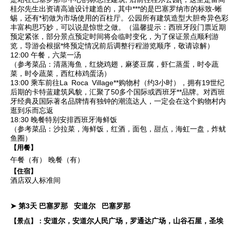
桂尔先生出资请高迪设计建造的，其中***的是巴塞罗纳市的标致-蜥
蜴，还有*初做为市场使用的百柱厅。公园所有建筑造型大胆奇异色彩
丰富构思巧妙，可以说是惊世之做。（温馨提示：西班牙段门票近期
预定紧张，部分景点预定时间将会临时变化，为了保证景点顺利游
览，导游会根据*终预定情况前后调整行程游览顺序，敬请谅解）
12:00 午餐，六菜一汤
（参考菜品：清蒸海鱼，红烧鸡翅，麻婆豆腐，虾仁蒸蛋，时令蔬
菜，时令蔬菜，西红柿鸡蛋汤）
13:00 乘车前往
La Roca Village
**购物村
（约3小时），拥有19世纪
后期的卡特蓝建筑风貌，汇聚了50多个国际或西班牙**品牌。对西班
牙经典及国际著名品牌情有独钟的潮流达人，一定会在这个购物村内
逛到乐而忘返
18:30 晚餐特别安排西班牙海鲜饭
（参考菜品：沙拉菜，海鲜饭，红酒，面包，甜点，海虹一盘，炸鱿
鱼圈）
【用餐】
午餐（有）
晚餐（有）
【住宿】
酒店双人标准间
➤ 第3天
巴塞罗那
安道尔
巴塞罗那
安道尔，安道尔人民广场，罗通达广场，山谷石屋，圣埃
【景点】：