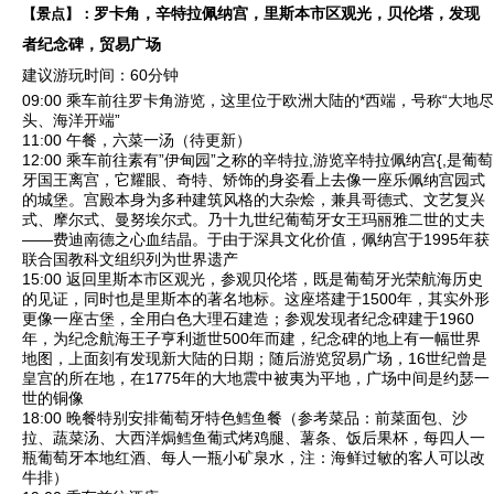
罗卡角，辛特拉佩纳宫，里斯本市区观光，贝伦塔，发现
【景点】：
者纪念碑，贸易广场
建议游玩时间：60分钟
09:00 乘车前往
罗卡角
游览，这里位于欧洲大陆的*西端，号称“大地尽
头、海洋开端”
11:00 午餐，六菜一汤（待更新）
12:00 乘车前往素有”伊甸园”之称的辛特拉,游览
辛特拉佩纳宫
{,是葡萄
牙国王离宫，它耀眼、奇特、矫饰的身姿看上去像一座乐佩纳宫园式
的城堡。宫殿本身为多种建筑风格的大杂烩，兼具哥德式、文艺复兴
式、摩尔式、曼努埃尔式。乃十九世纪葡萄牙女王玛丽雅二世的丈夫
——费迪南德之心血结晶。于由于深具文化价值，佩纳宫于1995年获
联合国教科文组织列为世界遗产
15:00 返回
里斯本市区观光
，参观
贝伦塔
，既是葡萄牙光荣航海历史
的见证，同时也是里斯本的著名地标。这座塔建于1500年，其实外形
更像一座古堡，全用白色大理石建造；参观
发现者纪念碑
建于1960
年，为纪念航海王子亨利逝世500年而建，纪念碑的地上有一幅世界
地图，上面刻有发现新大陆的日期；随后游览
贸易广场
，16世纪曾是
皇宫的所在地，在1775年的大地震中被夷为平地，广场中间是约瑟一
世的铜像
18:00 晚餐特别安排葡萄牙特色鳕鱼餐（参考菜品：前菜面包、沙
拉、蔬菜汤、大西洋焗鳕鱼葡式烤鸡腿、薯条、饭后果杯，每四人一
瓶葡萄牙本地红酒、每人一瓶小矿泉水，注：海鲜过敏的客人可以改
牛排）