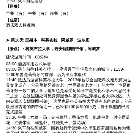
19:00 乘车前往酒店
【用餐】
早餐（有）
午餐（有）
晚餐（有）
【住宿】
酒店双人标准间
➤ 第10天
里斯本
科英布拉
阿威罗
波尔图
科英布拉大学，若安妮娜图书馆，阿威罗
【景点】：
建议游玩时间：60分钟
08:00 酒店享用西式早餐
09:00 乘车前往科英布拉，一座浸透于年轻及文化的城市，1139-
1260年曾是葡萄牙的首都，后为里斯本取代
11:40 抵达后游览
科英布拉大学
，2013年被联合国教科文组织评为世
界文化遗产，它是葡萄牙很古老（世界很古老之一）的大学，也是葡
萄牙数一数二的大学，这里也是感受葡萄牙古老文化和学术气息的不
二之选，在这里随处可见身穿黑色斗篷的学生穿梭在各大学校区。入
内参观
若安妮娜图书馆
{，这里也是科英布拉大学很有名的建筑，它是
欧洲很古老的图书馆之一，已经有700多年的历史，属于典型的巴洛
克式建筑
13:30 午餐，六菜一汤（参考菜品：番茄炒蛋、炝炒包菜、时令西蓝
花、红烧带鱼、椒盐虾、红烧丸子、蛋花汤）
14:30 乘车前往
阿威罗
，因有航行于运河中的摩里西罗船而被称为葡