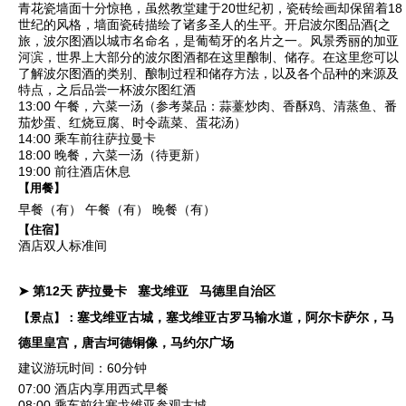
青花瓷墙面十分惊艳，虽然教堂建于20世纪初，瓷砖绘画却保留着18
世纪的风格，墙面瓷砖描绘了诸多圣人的生平。开启
波尔图品酒
{之
旅，波尔图酒以城市名命名，是葡萄牙的名片之一。风景秀丽的加亚
河滨，世界上大部分的波尔图酒都在这里酿制、储存。在这里您可以
了解波尔图酒的类别、酿制过程和储存方法，以及各个品种的来源及
特点，之后品尝一杯波尔图红酒
13:00 午餐，六菜一汤（参考菜品：蒜薹炒肉、香酥鸡、清蒸鱼、番
茄炒蛋、红烧豆腐、时令蔬菜、蛋花汤）
14:00 乘车前往萨拉曼卡
18:00 晚餐，六菜一汤（待更新）
19:00 前往酒店休息
【用餐】
早餐（有）
午餐（有）
晚餐（有）
【住宿】
酒店双人标准间
➤ 第12天
萨拉曼卡
塞戈维亚
马德里自治区
塞戈维亚古城，塞戈维亚古罗马输水道，阿尔卡萨尔，马
【景点】：
德里皇宫，唐吉坷德铜像，马约尔广场
建议游玩时间：60分钟
07:00 酒店内享用西式早餐
08:00 乘车前往
塞戈维亚参观古城