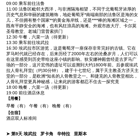
09:00 乘车前往法鲁
11:00
法鲁
区毗邻大西洋，与非洲隔海相望，不同于北葡萄牙浓厚的
历史气息和华丽的建筑雕饰，地处葡萄牙*南端南部的法鲁区是海的女
儿，不但拥有整个国家**的黄金海岸线，还是****棒的海滩区域之一，
既有平静安全的海滩，也有风狂浪高的海滩。外观
市政大厅
、
卡尔莫
圣母教堂
、
老城门雷普索拱门
12:30 午餐，六菜一汤（待更新）
13:30 乘车前往埃武拉
16:30
埃武拉市区游览
，这是葡萄牙一座保存非常完好的古镇。它在
罗马时代就已经存在，后来历经了2000年左右的沧桑岁月，人们可以
在这里感受到历史带给这座小镇的影响。
狄安娜神殿
曾经是古罗马广
场的一部分，这片宏伟的遗址可以追溯到大约1800年前。后参观埃武
拉
人骨礼拜堂
{（约30分钟），建于十七世纪，属于天主教圣方济天主
堂的一部分，是欧洲*知名的人骨教堂之一。和捷克的人骨教堂相比，
人骨礼拜堂更具神秘感，让来此的游客都忍不住去一探究竟
18:00 晚餐，六菜一汤（待更新）
19:00 前往酒店休息
【用餐】
早餐（有）
午餐（有）
晚餐（有）
【住宿】
酒店双人标准间
➤ 第9天
埃武拉
罗卡角
辛特拉
里斯本