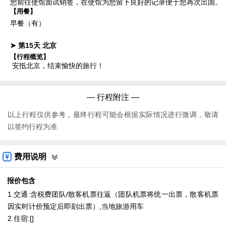
您前往使馆面试销签，在使馆为您留下良好的记录便于您再次出国。
【用餐】
早餐（有）
➤ 第15天
北京
【行程概览】
安抵北京，结束愉快的旅行！
— 行程附注 —
以上行程仅供参考，最终行程可能会根据实际情况进行微调，敬请
以签约行程为准.
费用说明
报价包含
1.交通:含税费团队/散客机票往返（团队机票将统一出票，散客机票
因实时计价预定后即刻出票）,当地旅游用车
2.住宿:[]