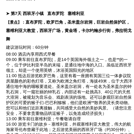
➤ 第7天
西班牙小镇
直布罗陀
塞维利亚
直布罗陀，欧罗巴角，圣米盖尔岩洞，巨岩自然保护区，
【景点】：
塞维利亚大教堂，西班牙广场，黄金塔，卡尔约翰步行街，弗拉明戈
舞
建议游玩时间：60分钟
08:00 酒店内享用西式早餐
09:00 乘车前往
直布罗陀
{，是14个英国海外领土之一，也是**的一
个，位于伊比利亚半岛的末端，是通往地中海的入口。虽临近西班牙
领土，却是一个使用英镑，沐浴英国阳光的地区
11:00 抵达后游览
欧罗巴角
，这里有着一座拥有英国三位一体参议院
房屋颜色的彩色灯塔，又称为欧洲之角灯塔，海拔49米，位于大西洋
通往地中海的咽喉要道处。
圣米盖尔岩洞
，有一处名为圣米盖尔的钟
乳石洞，可一窥壮丽的钟乳石，内部还有一处挑高3、40公尺的天然
大溶洞，被规划为音乐会、戏剧表演的场地。还可以参观
巨岩自然保
护区
的可爱的猴子们-巴巴利猕猴，他们是欧洲**散养的灵长类动物。
您可以和他们近距离接触，共同感受大自然的美妙风景。（请您注意
安全，不要拿贵重物品哄逗猴子，以免造成经济损失）
13:00 乘车前往塞维利亚；午餐敬请自理
16:00 游览卡门的故乡－塞维利亚，外观
塞维利亚大教堂
，伟大的航
海家哥伦布曾藏于此地；之后游览美丽的
西班牙广场
（约30分钟）、