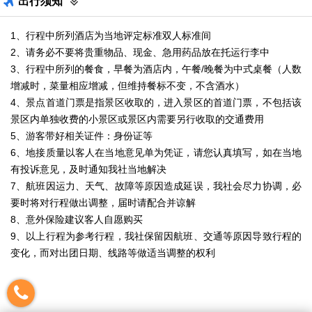
出行须知
1、行程中所列酒店为当地评定标准双人标准间
2、请务必不要将贵重物品、现金、急用药品放在托运行李中
3、行程中所列的餐食，早餐为酒店内，午餐/晚餐为中式桌餐（人数
增减时，菜量相应增减，但维持餐标不变，不含酒水）
4、景点首道门票是指景区收取的，进入景区的首道门票，不包括该
景区内单独收费的小景区或景区内需要另行收取的交通费用
5、游客带好相关证件：身份证等
6、地接质量以客人在当地意见单为凭证，请您认真填写，如在当地
有投诉意见，及时通知我社当地解决
7、航班因运力、天气、故障等原因造成延误，我社会尽力协调，必
要时将对行程做出调整，届时请配合并谅解
8、意外保险建议客人自愿购买
9、以上行程为参考行程，我社保留因航班、交通等原因导致行程的
变化，而对出团日期、线路等做适当调整的权利