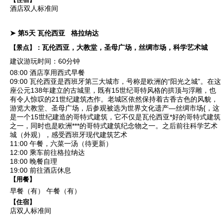
酒店双人标准间
➤ 第5天
瓦伦西亚
格拉纳达
瓦伦西亚，大教堂，圣母广场，丝绸市场，科学艺术城
【景点】：
建议游玩时间：60分钟
08:00 酒店享用西式早餐
09:00
瓦伦西亚
是西班牙第三大城市，号称是欧洲的“阳光之城”。在这
座公元138年建立的古城里，既有15世纪哥特风格的拱顶与浮雕，也
有令人惊叹的21世纪建筑杰作。老城区依然保持着古香古色的风貌，
游览
大教堂
、
圣母广场
，后参观被选为世界文化遗产—
丝绸市场
{，这
是一个15世纪建造的哥特式建筑，它不仅是瓦伦西亚*好的哥特式建筑
之一，同时也是欧洲***的哥特式建筑纪念物之一。之后前往
科学艺术
城
（外观），感受西班牙现代建筑艺术
11:00 午餐，六菜一汤（待更新）
12:00 乘车前往格拉纳达
18:00 晚餐自理
19:00 前往酒店休息
【用餐】
早餐（有）
午餐（有）
【住宿】
店双人标准间