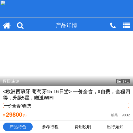
产品详情
产品详情
/
两国连游
1
1
<欧洲西班牙 葡萄牙15-16日游> 一价全含，0自费，全程四
得，升级5星，赠送WIFI
一价全含0自费
29800
编号：9832
¥
起
★【主打卖点】一次旅游 畅游全景 纵览精华 舒适体验 全景纵览伊
比利亚半岛风光；
产品特色
参考行程
费用说明
出行须知
★【优选航空】国航空往返直飞欧洲，可配联运，让您的飞行，更
安心；