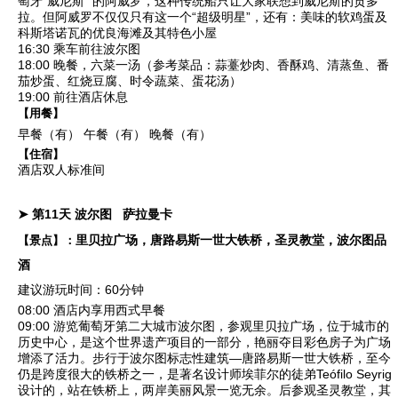
萄牙“威尼斯” 的阿威罗，这种传统船只让大家联想到威尼斯的贡多
拉。但阿威罗不仅仅只有这一个“超级明星”，还有：美味的软鸡蛋及
科斯塔诺瓦的优良海滩及其特色小屋
16:30 乘车前往波尔图
18:00 晚餐，六菜一汤（参考菜品：蒜薹炒肉、香酥鸡、清蒸鱼、番
茄炒蛋、红烧豆腐、时令蔬菜、蛋花汤）
19:00 前往酒店休息
【用餐】
早餐（有）
午餐（有）
晚餐（有）
【住宿】
酒店双人标准间
➤ 第11天
波尔图
萨拉曼卡
里贝拉广场，唐路易斯一世大铁桥，圣灵教堂，波尔图品
【景点】：
酒
建议游玩时间：60分钟
08:00 酒店内享用西式早餐
09:00 游览葡萄牙第二大城市波尔图，参观
里贝拉广场
，位于城市的
历史中心，是这个世界遗产项目的一部分，艳丽夺目彩色房子为广场
增添了活力。步行于波尔图标志性建筑—
唐路易斯一世大铁桥
，至今
仍是跨度很大的铁桥之一，是著名设计师埃菲尔的徒弟Teófilo Seyrig
设计的，站在铁桥上，两岸美丽风景一览无余。后参观
圣灵教堂
，其