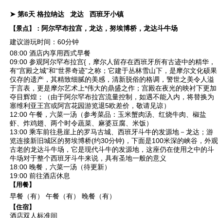
➤ 第6天
格拉纳达
龙达
西班牙小镇
阿尔罕布拉宫，龙达，努埃博桥，龙达斗牛场
【景点】：
建议游玩时间：60分钟
08:00 酒店内享用西式早餐
09:00 参观
阿尔罕布拉宫
{，摩尔人留存在西班牙所有古迹中的精华，
有“宫殿之城”和“世界奇迹”之称；它建于丛林雪山下，是摩尔文化硕果
仅存的遗产，其精致细腻的美感，清新脱俗的格调，警世之美令人溢
于言表，更是摩尔艺术上*伟大的鼎盛之作；宫殿在夜光的映衬下更加
夺目辉煌；（由于阿尔罕布拉宫流量控制，如遇不能入内，将替换为
塞维利亚王宫或阿宫花园游览退5欧差价，敬请见谅）
12:00 午餐，六菜一汤（参考菜品：玉米蟹肉汤、红烧牛肉、椒盐
虾、炸鸡翅、两个时令蔬菜、麻婆豆腐、米饭）
13:00 乘车前往悬崖上的罗马古城、西班牙斗牛的发源地－
龙达
；游
览连接新旧城区的
努埃博桥
(约30分钟)，下面是100米深的峡谷，外观
古老的
龙达斗牛场
，它是现代斗牛的发源地，这座仍在使用之中的斗
牛场对于整个西班牙斗牛来说，具有圣地一般的意义
18:00 晚餐，六菜一汤（待更新）
19:00 前往酒店休息
【用餐】
早餐（有）
午餐（有）
晚餐（有）
【住宿】
酒店双人标准间