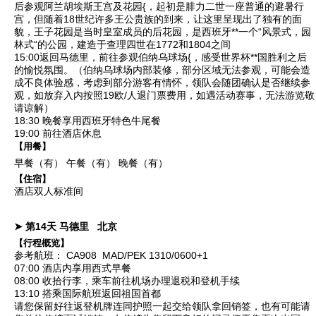
后参观
阿兰胡埃斯王宫及花园
{，起初是腓力二世一座普通的避暑行
宫，但随着18世纪许多王公贵族的到来，让这里呈现出了独有的面
貌，王子花园是当时皇室成员的后花园，是西班牙**一个“风景式，园
林式“的公园，建造于查理四世在1772和1804之间
15:00返回马德里，前往参观
伯纳乌球场
{，感受世界杯**国胜利之后
的愉悦氛围。（伯纳乌球场内部装修，部分区域无法参观，可能会造
成不良体验感，考虑到部分游客有情怀，领队会随团确认是否继续参
观，如放弃入内按照19欧/人退门票费用，如遇活动赛事，无法游览敬
请谅解）
18:30 晚餐享用西班牙特色牛尾餐
19:00 前往酒店休息
【用餐】
早餐（有）
午餐（有）
晚餐（有）
【住宿】
酒店双人标准间
➤ 第14天
马德里
北京
【行程概览】
参考航班： CA908 MAD/PEK 1310/0600+1
07:00 酒店内享用西式早餐
08:00 收拾行李，乘车前往机场办理退税和登机手续
13:10 搭乘国际航班返回祖国首都
请您保留好往返登机牌连同护照一起交给领队拿回销签，也有可能请