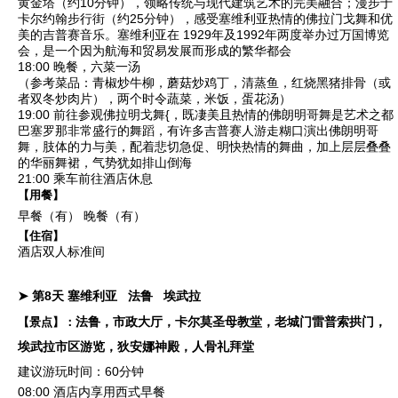
黄金塔
（约10分钟），领略传统与现代建筑艺术的完美融合；漫步于
卡尔约翰步行街
（约25分钟），感受塞维利亚热情的
佛拉门戈舞
和优
美的吉普赛音乐。塞维利亚在 1929年及1992年两度举办过万国博览
会，是一个因为航海和贸易发展而形成的繁华都会
18:00 晚餐，六菜一汤
（参考菜品：青椒炒牛柳，蘑菇炒鸡丁，清蒸鱼，红烧黑猪排骨（或
者双冬炒肉片），两个时令蔬菜，米饭，蛋花汤）
19:00 前往参观佛拉明戈舞{，既凄美且热情的佛朗明哥舞是艺术之都
巴塞罗那非常盛行的舞蹈，有许多吉普赛人游走糊口演出佛朗明哥
舞，肢体的力与美，配着悲切急促、明快热情的舞曲，加上层层叠叠
的华丽舞裙，气势犹如排山倒海
21:00 乘车前往酒店休息
【用餐】
早餐（有）
晚餐（有）
【住宿】
酒店双人标准间
➤ 第8天
塞维利亚
法鲁
埃武拉
法鲁，市政大厅，卡尔莫圣母教堂，老城门雷普索拱门，
【景点】：
埃武拉市区游览，狄安娜神殿，人骨礼拜堂
建议游玩时间：60分钟
08:00 酒店内享用西式早餐