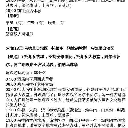
18:00 晚餐，六菜一汤（参考菜品：葱油鱼，炖牛肉，口水鸡，时蔬
炒肉片，绿色青菜，土豆丝，蔬菜汤）
19:00 前往酒店休息
【用餐】
早餐（有）
午餐（有）
晚餐（有）
【住宿】
酒店双人标准间
➤ 第13天
马德里自治区
托莱多
阿兰胡埃斯
马德里自治区
托莱多古城，圣胡安修道院，托莱多大教堂，阿尔卡萨
【景点】：
尔，阿兰胡埃斯王宫及花园，伯纳乌球场
建议游玩时间：60分钟
07:00 酒店内享用西式早餐
08:00 乘车前往托莱多古城
09:00 抵达后
托莱多城区游览
:
圣胡安修道院
；外观阿拉伯人的城门到
托莱多大教堂
，外观洗礼了西班牙内战的
阿尔卡萨尔
，每一处古迹都
在向人们讲述着一段辉煌的过去，这就是托莱多被称为世界文化遗产
的魅力所在
12:00 午餐，六菜一汤（参考菜品：葱油鱼，炖牛肉，口水鸡，时蔬
炒肉片，绿色青菜，土豆丝，蔬菜汤）
13:00 前往阿兰胡埃斯，该地区位于西班牙中央一个干燥的阿兰胡埃
斯高原地带，唯有这个地方有茂密的森林，有如沙漠里的绿洲。抵达