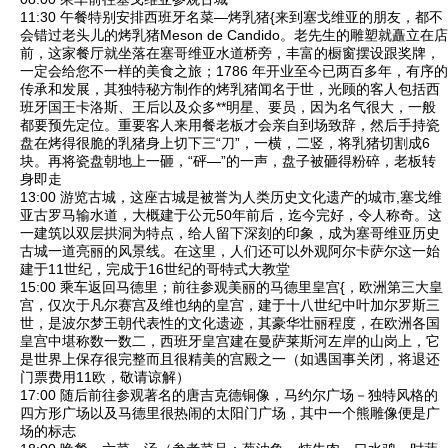
11:30 午餐特别安排西班牙名菜—烤乳猪{来到塞戈维亚的朋友，都不
会错过老头儿的烤乳猪Meson de Candido。老先生的雕塑就矗立在店
前，这家餐厅就坐落在塞哥维亚水道桥旁，丰富的橱窗摆设跟奖牌，
一定会给您不一样的美食之旅；1786 年开业至今已两百多年，有序的
传承和发展，其独特秘方制作的烤乳猪闻名于世，光顾的客人包括西
班牙国王卡洛斯、王后以及众多**明星、要员，因为名气很大，一般
都要预先定位。重要客人来用餐老板才会亲自到场致辞，然后手持瓷
盘在烤得很脆的乳猪身上切下三“刀”，一横，二竖，将乳猪切割成6
块。再将瓷盘朝地上一砸，“砰—”的一声，盘子被砸得粉碎，老板转
身即走
13:00 游览古城，这座古城是被誉为人类历史文化遗产的城市,
塞戈维
亚古罗马输水道
，大概建于公元50年前后，迄今完好，令人称奇。这
一建筑以双层拱洞为特点，给人留下深刻的印象，成为塞哥维亚历史
古城一道亮丽的风景线。在这里，人们还可以外观
阿尔卡萨尔
这一始
建于11世纪，完成于16世纪的哥特式大教堂
15:00 乘车返回马德里；前往参观美丽的
马德里皇宫
{，欧洲第三大皇
宫，仅次于凡尔赛宫及维也纳的皇宫，建于十八世纪中叶加尔罗斯三
世，是波尔梦王朝代表性的文化遗迹，其豪华壮丽程度，在欧洲各国
皇宫中堪称数一数二，西班牙皇宫建在曼萨莱斯河左岸的山岗上，它
是世界上保存很完整而且很精美的宫殿之一（如遇国事关闭，将退还
门票费用11欧，敬请谅解）
17:00 随后前往参观著名的
唐吉克德铜像
，
马约尔广场
－独特风格的
四方形广场以及马德里很热闹的太阳门广场，其中一个熊雕像便是广
场的标志