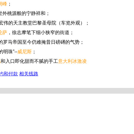
朗峰
；
世外桃源般的宁静祥和；
宏伟的天主教堂巴黎圣母院（车览外观）；
伦萨
，徐志摩笔下细小狭窄的街道；
的罗马帝国至今仍难掩昔日磅礡的气势；
明珠”--
威尼斯
；
锅
和入口即化甜而不腻的手工
意大利冰激凌
约和付款
相关线路