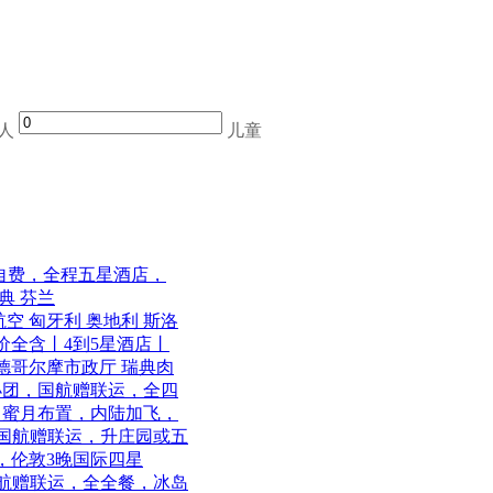
人
儿童
0自费，全程五星酒店，
典 芬兰
航空 匈牙利 奥地利 斯洛
一价全含丨4到5星酒店丨
斯德哥尔摩市政厅 瑞典肉
玩小团，国航赠联运，全四
运，蜜月布置，内陆加飞，
玩，国航赠联运，升庄园或五
运，伦敦3晚国际四星
，国航赠联运，全全餐，冰岛