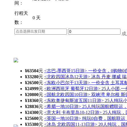
间：
行程天
0 天
数：
成
¥63504
元
<古巴-墨西哥15日游> 一价全含，0购物
¥33280
元
<北欧四国冰岛12天游> 冰岛 丹麦 挪威 瑞
¥26500
元
<东欧小巴尔干13天游> 一价全含 土耳其
¥24999
元
<欧洲西班牙 葡萄牙12日游> 25人小团,
¥20800
元
<国航北欧四国10日游> 双峡湾 卑尔根 
¥18360
元
<东欧奥捷匈斯波五国11日游> 25人纯
¥28836
元
<希腊一地10日游> 25人纯玩国航赠联
¥24300
元
<意大利 卡布里岛10-12日游> 25人纯
¥25600
元
<英国一地10日游> 纯玩0自费，国航联
¥35380
元
<冰岛 北欧四国11-13日游> 20人纯玩