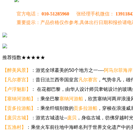
官方电话：
010-51285960
张经理手机微信：
1391184
重要提示：产品价格仅作参考,具体出行日期和报价请电
推荐指数★★★★★
【醉美风景】
：游览全球蕞美的50个地方之一----
阿马尔菲海岸
【凡尔赛宫】
：昔日法兰西帝国皇宫
凡尔赛宫
，气势非凡，雄
【卢浮魅影】
： 在花都巴黎，由华人设计师贝聿铭设计的玻璃
【塞纳河游船】
：乘坐巴黎
塞纳河游船
，欣赏塞纳河两岸浪漫
【贡多拉游船】
：乘坐纤细别致的
贡多拉游船
，穿梭在浪漫威
【庞贝古城】
：游览古城遗址--
庞贝
，身临古城，彷佛穿越时
【五渔村】
：乘坐火车前往地中海畔名列于世界文化遗产中的美丽渔村C