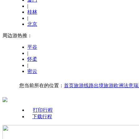
|
桂林
|
北京
周边游热推：
平谷
|
怀柔
|
密云
您当前所在的位置：
首页
旅游线路
出境旅游
欧洲
法意瑞
打印行程
下载行程