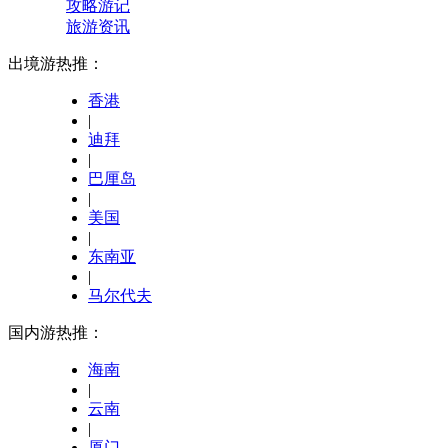
攻略游记
旅游资讯
出境游热推：
香港
|
迪拜
|
巴厘岛
|
美国
|
东南亚
|
马尔代夫
国内游热推：
海南
|
云南
|
厦门