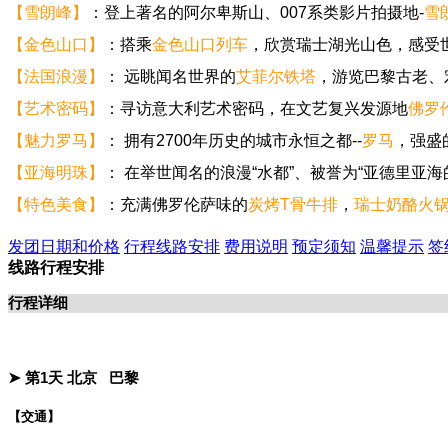
【雪朗峰】
：登上著名的阿尔卑斯山、007系类影片拍摄地-
雪
【金色山口】
：搭乘
金色山口列车
，欣赏瑞士湖光山色，感受
【法国浪漫】
： 远眺闻名世界的
艾菲尔铁塔
，游览巴黎古老、
【艺术密码】
：寻访意大利艺术密码，在文艺复兴发源地
佛罗
【魅力罗马】
： 拥有2700年历史的城市永恒之都--
罗马
，强盛
【亚海明珠】
： 在举世闻名的浪漫“水都”、被誉为“亚德里亚海的
【特色美食】
：充满佛罗伦萨味的
炭烤T骨牛排
，
瑞士奶酪火
发团日期和价格
行程线路安排
费用说明
预定须知
温馨提示
签
线路行程安排
行程详细
➤ 第1天
北京
巴黎
【交通】