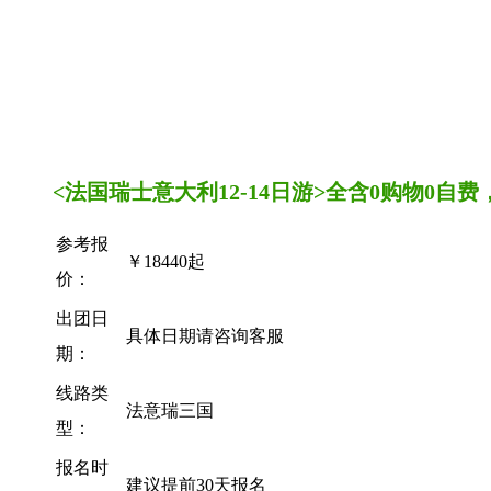
<法国瑞士意大利12-14日游>全含0购物
参考报
￥18440起
价：
出团日
具体日期请咨询客服
期：
线路类
法意瑞三国
型：
报名时
建议提前30天报名