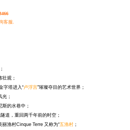
3466
询客服.
；
伟壮观；
金字塔进入“
卢浮宫
”璀璨夺目的艺术世界；
风光；
尼斯的水巷中；
光隧道，重回两千年前的时空；
inque Terre 又称为“
五渔村
；