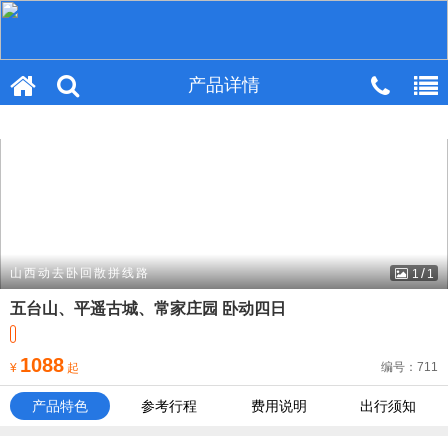
产品详情
产品详情
/
山西动去卧回散拼线路
1
1
五台山、平遥古城、常家庄园 卧动四日
1088
编号：711
¥
起
产品特色
参考行程
费用说明
出行须知