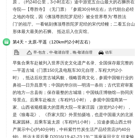
原，（约240公里，3小时左右）途中游览五台山最大的石狮所在
寺院—【尊胜寺】（无门票）『参观30分钟左右』古代朝台必经
之地的寺院，因《佛顶尊胜陀罗尼经》被全世界尊为“尊胜法
门”的祖厅。一看铭刻佛顶尊胜陀罗尼经的宋代经幢；二看五台山
形体最大最美的石狮。 抵达后入住宾馆。
·
第4天
太原-平遥（120km约2小时左右）
早-包含，中-敬请自理，晚-敬请自理
动车
早集合乘车赴被列入世界历史文化遗产名录、全国保存最完整的
—平遥古城（门票150元及电瓶车30元自理，车程大约2小
时），抵达后欣赏古城风貌，领略晋商文化，参观中国银行业的
鼻祖—日升昌票号；中国的华尔街—明清一条街；古代官府审案
的地方—古县衙；保存最整的古城墙；中国钱庄博物馆—协同庆
等景点。后乘车赴榆次（车程约1小时），参观中国儒商第一
家、山西省规模最大的晋商大院—常家庄园（游览约2小时），
是《狼毒花》、《乔家大院》外景拍摄地，也是中国最大的北派
私家园林。后乘车返太原（车程约1小时），沿途参观山西土特
产展示中心(约40分钟)，中科紫竹竹炭生活产品经营店(约40分
钟)，抵达太原后乘 D2016(19:42-23:19)二等座返回北京,结束愉