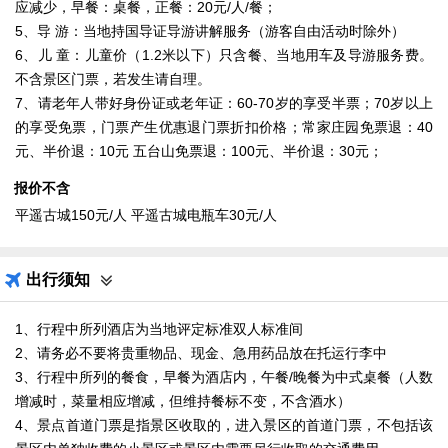
应减少，早餐：桌餐，正餐：20元/人/餐；
5、导 游：当地持国导证导游讲解服务（游客自由活动时除外）
6、儿 童：儿童价（1.2米以下）只含餐、当地用车及导游服务费。
不含景区门票，若发生请自理。
7、请老年人带好身份证或老年证：60-70岁的享受半票；70岁以上
的享受免票，门票产生优惠退门票折扣价格；常家庄园免票退：40
元、半价退：10元 五台山免票退：100元、半价退：30元；
报价不含
平遥古城150元/人 平遥古城电瓶车30元/人
出行须知
1、行程中所列酒店为当地评定标准双人标准间
2、请务必不要将贵重物品、现金、急用药品放在托运行李中
3、行程中所列的餐食，早餐为酒店内，午餐/晚餐为中式桌餐（人数
增减时，菜量相应增减，但维持餐标不变，不含酒水）
4、景点首道门票是指景区收取的，进入景区的首道门票，不包括该