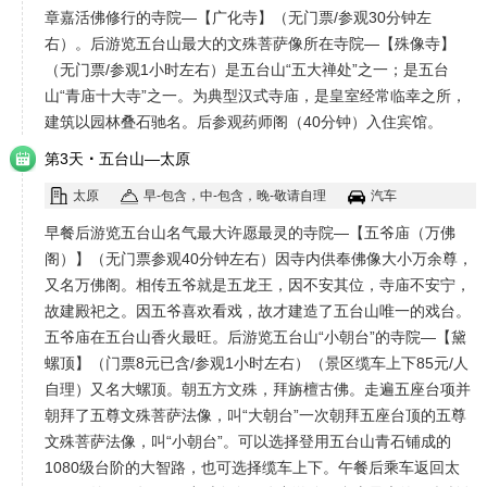
章嘉活佛修行的寺院—【广化寺】（无门票/参观30分钟左
右）。后游览五台山最大的文殊菩萨像所在寺院—【殊像寺】
（无门票/参观1小时左右）是五台山“五大禅处”之一；是五台
山“青庙十大寺”之一。为典型汉式寺庙，是皇室经常临幸之所，
建筑以园林叠石驰名。后参观药师阁（40分钟）入住宾馆。
·
第3天
五台山—太原
太原
早-包含，中-包含，晚-敬请自理
汽车
早餐后游览五台山名气最大许愿最灵的寺院—【五爷庙（万佛
阁）】（无门票参观40分钟左右）因寺内供奉佛像大小万余尊，
又名万佛阁。相传五爷就是五龙王，因不安其位，寺庙不安宁，
故建殿祀之。因五爷喜欢看戏，故才建造了五台山唯一的戏台。
五爷庙在五台山香火最旺。后游览五台山“小朝台”的寺院—【黛
螺顶】（门票8元已含/参观1小时左右）（景区缆车上下85元/人
自理）又名大螺顶。朝五方文殊，拜旃檀古佛。走遍五座台项并
朝拜了五尊文殊菩萨法像，叫“大朝台”一次朝拜五座台顶的五尊
文殊菩萨法像，叫“小朝台”。可以选择登用五台山青石铺成的
1080级台阶的大智路，也可选择缆车上下。午餐后乘车返回太