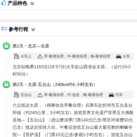
产品特色
参考行程
·
第1天
北京—太原
火车上
早-敬请自理，中-敬请自理，晚-敬请自理
火车
北京站晚乘1163次(18:57分)火车赴山西省会太原。（运行10小
时50分）
·
第2天
太原-五台山（240km约4.小时左右）
五台山
早-敬请自理，中-包含，晚-敬请自理
汽车
六点抵达太原，（稍事休息早餐自理）后乘车赴忻州市五台县台
怀镇（约240公里，3小时左右）游览世界文化遗产世界五大佛教
圣地—【五台山】（进山费淡季门票140元已含/景区环保费50元
已含）抵达后安排入住。午餐后游览五台山最大最完整的喇嘛寺
院—【菩萨顶】（门票10元已含/参观1小时左右）。游览五台山