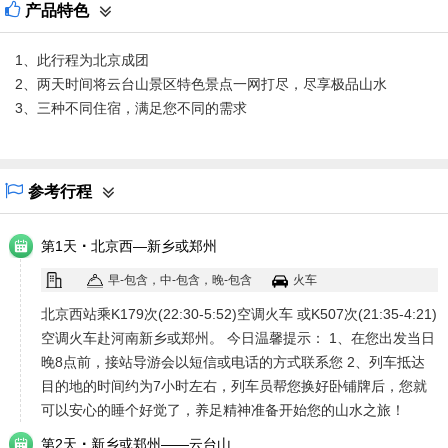
产品特色
1、此行程为北京成团
2、两天时间将云台山景区特色景点一网打尽，尽享极品山水
3、三种不同住宿，满足您不同的需求
参考行程
·
第1天
北京西—新乡或郑州
早-包含，中-包含，晚-包含
火车
北京西站乘K179次(22:30-5:52)空调火车 或K507次(21:35-4:21)
空调火车赴河南新乡或郑州。 今日温馨提示： 1、在您出发当日
晚8点前，接站导游会以短信或电话的方式联系您 2、列车抵达
目的地的时间约为7小时左右，列车员帮您换好卧铺牌后，您就
可以安心的睡个好觉了，养足精神准备开始您的山水之旅！
·
第2天
新乡或郑州——云台山