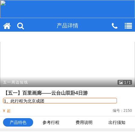
产品详情
产品详情
/
五一周边短线
1
1
【五一】百里画廊——云台山双卧4日游
1、此行程为北京成团
2、两天时间将云台山景区特色景点一网打尽，尽享极品山水
编号：2150
¥
起
3、三种不同住宿，满足您不同的需求
产品特色
参考行程
费用说明
出行须知