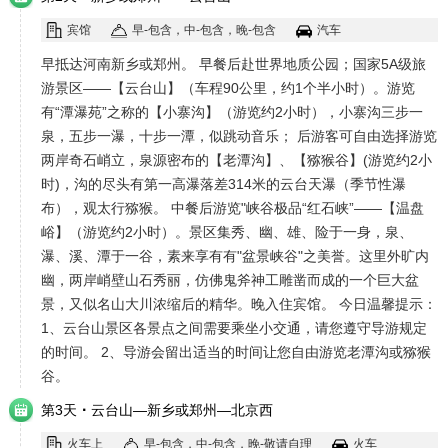
宾馆
早-包含，中-包含，晚-包含
汽车
早抵达河南新乡或郑州。 早餐后赴世界地质公园；国家5A级旅
游景区——【云台山】（车程90公里，约1个半小时）。游览
有“潭瀑苑”之称的【小寨沟】（游览约2小时），小寨沟三步一
泉，五步一瀑，十步一潭，似跳动音乐； 后游客可自由选择游览
两岸奇石峭立，泉源密布的【老潭沟】、【猕猴谷】(游览约2小
时)，沟的尽头有第一高瀑落差314米的云台天瀑（季节性瀑
布），观太行猕猴。 中餐后游览"峡谷极品“红石峡”——【温盘
峪】（游览约2小时）。景区集秀、幽、雄、险于一身，泉、
瀑、溪、潭于一谷，素来享有有"盆景峡谷"之美誉。这里外旷内
幽，两岸峭壁山石秀丽，仿佛鬼斧神工雕凿而成的一个巨大盆
景，又似名山大川浓缩后的精华。晚入住宾馆。 今日温馨提示：
1、云台山景区各景点之间需要乘坐小交通，请您遵守导游规定
的时间。 2、导游会留出适当的时间让您自由游览老潭沟或猕猴
谷。
·
第3天
云台山—新乡或郑州—北京西
火车上
早-包含，中-包含，晚-敬请自理
火车