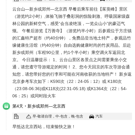
云台山—新乡或郑州—北京西 早餐后乘车前往【茱萸峰】景区
（游览约2小时）,体验飞驰于叠彩洞的惊险刺激、呼吸国家级森
林公园的新鲜空气，感受“会当凌绝顶，一览众山小”的豪迈气
慨。 午餐后游览【万善寺】（游览约半小时）后参观位于方庄镇
的汇鑫特产超市（约40分钟），免费品尝当地土特产，参观品竹
缘健康生活馆（约40分钟）自由选购健康时尚的竹炭用品。后赴
新乡或郑州（车程90公里，约1个半小时）乘空调火车返回北
京。 今日温馨提示： 1、云台山景区各景点之间需要乘坐小交
通，请您遵守导游规定的时间！ 2、您今天回京的车次导游会通
知您，请您带好您的行李和可能在河南收获的当地特产！ 新乡返
北京参考车次如下：K590次（22：24-05：12）或 K180次
（23:08-06:36)或K118次(22:31-05:18) 或K1364次（22：54-
06：25）或同时段火车
·
第4天
新乡或郑州—北京西
早-敬请自理，中-包含，晚-包含
汽车
早抵达北京西站，结束愉快之旅！