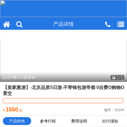
产品详情
产品详情
/
北京4晚5日跟团游
1
1
【皇家惠游】-北京品质5日游-不带钱包游帝都 0自费O购物O
景交
1550
编号：10104
¥
起
产品特色
参考行程
费用说明
出行须知
皇家惠游
O 购物
0
自费
0
景交
O
暗店