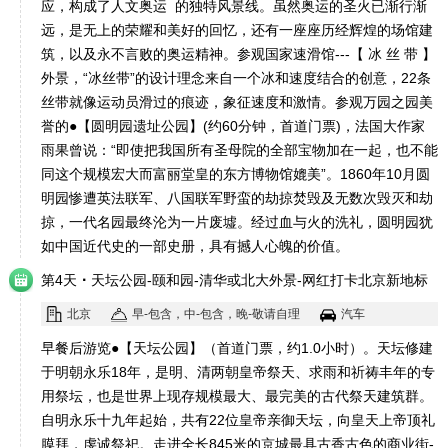
应，构成了人文奥运 的独特风景线。虽然奥运的圣火已渐行渐
远，是无上的荣耀和美好的回忆，还有一座座历经辉煌的场馆建
筑，以及永不言败的奥运精神。参观国家速滑馆---【 冰 丝 带 】
外景，“冰丝带”的设计理念来自一个冰和速度结合的创意，22条
丝带就像运动员滑过的痕迹，象征速度和激情。参观万园之园美
誉的●【圆明园遗址公园】(约60分钟，首道门票)，法国大作家
雨果曾说：“即使把我国所有圣母院的全部宝物加在一起，也不能
同这个规模宏大而富丽堂皇的东方博物馆媲美”。1860年10月圆
明园惨遭英法联军、八国联军野蛮的劫掠焚毁及无数次毁灭和劫
掠，一代名园最终沦为一片废墟。经过血与火的洗礼，圆明园犹
如中国近代史的一部史册，具有撼人心魄的价值。
·
第4天
天坛公园-颐和园-清华或北大外景-网红打卡北京新地标
前门北京仿
北京
早-包含，中-包含，晚-敬请自理
汽车
早餐后游览●【天坛公园】（首道门票，约1.0小时）。天坛修建
于明朝永乐18年，是明、清两朝皇帝祭天、求雨和祈祷丰年的专
用祭坛，也是世界上现存规模最大、最完美的古代祭天建筑群。
自明永乐十九年起始，共有22位皇帝亲御天坛，向皇天上帝顶礼
膜拜，虔诚祭祀。走进全长845米的京城最具古香古色的商业街-