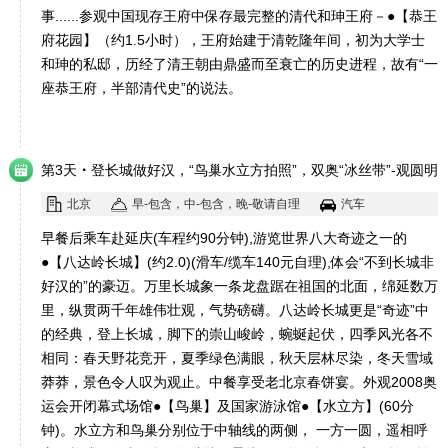
事......参观中国现存王府中保存最完整的清代和珅王府－●【恭王
府花园】（约1.5小时），王府始建于清乾隆年间，初为大学士
和珅的私邸，历经了清王朝由鼎盛而至衰亡的历史进程，故有“一
座恭王府，半部清代史”的说法。
·
第3天
登长城做好汉，“鸟巢水立方拍照”，双奥“冰丝带”-观圆明
园遗址公园
北京
早-包含，中-包含，晚-敬请自理
汽车
早餐后乘车赴延庆(车程约90分钟),游览世界八大奇迹之一的
●【八达岭长城】(约2.0)(滑车/缆车140元自理),体会“不到长城非
好汉的”的豪迈。万里长城象一条龙盘踞在祖国的北面，绵延数万
里，纵贯两千年雄伟壮观，气势磅礴。八达岭长城更是“奇迹”中
的经典，登上长城，脚下的崇山峻岭，蜿蜒起伏，四季风光各不
相同：春天野花竞开，夏季绿色满眼，秋天层林尽染，冬天雪域
莽莽，景色令人叹为观止。中餐享受老北京春饼宴。外观2008奥
运会开闭幕式场馆●【鸟巢】及国家游泳馆●【水立方】(60分
钟)。水立方和鸟巢分别位于中轴线的两侧， 一方一圆，遥相呼