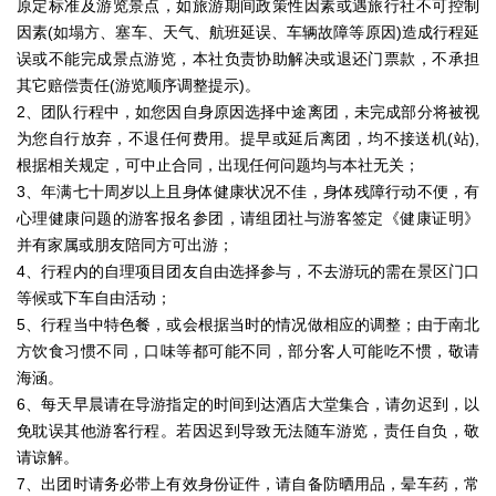
原定标准及游览景点，如旅游期间政策性因素或遇旅行社不可控制
因素(如塌方、塞车、天气、航班延误、车辆故障等原因)造成行程延
误或不能完成景点游览，本社负责协助解决或退还门票款，不承担
其它赔偿责任(游览顺序调整提示)。
2、团队行程中，如您因自身原因选择中途离团，未完成部分将被视
为您自行放弃，不退任何费用。提早或延后离团，均不接送机(站),
根据相关规定，可中止合同，出现任何问题均与本社无关；
3、年满七十周岁以上且身体健康状况不佳，身体残障行动不便，有
心理健康问题的游客报名参团，请组团社与游客签定《健康证明》
并有家属或朋友陪同方可出游；
4、行程内的自理项目团友自由选择参与，不去游玩的需在景区门口
等候或下车自由活动；
5、行程当中特色餐，或会根据当时的情况做相应的调整；由于南北
方饮食习惯不同，口味等都可能不同，部分客人可能吃不惯，敬请
海涵。
6、每天早晨请在导游指定的时间到达酒店大堂集合，请勿迟到，以
免耽误其他游客行程。若因迟到导致无法随车游览，责任自负，敬
请谅解。
7、出团时请务必带上有效身份证件，请自备防晒用品，晕车药，常