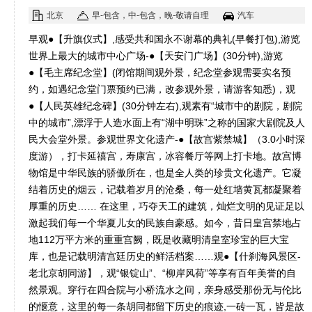
风景区--涉步游老北京胡同。
北京
早-包含，中-包含，晚-敬请自理
汽车
早观●【升旗仪式】,感受共和国永不谢幕的典礼(早餐打包),游览
世界上最大的城市中心广场-●【天安门广场】(30分钟),游览
●【毛主席纪念堂】(闭馆期间观外景，纪念堂参观需要实名预
约，如遇纪念堂门票预约已满，改参观外景，请游客知悉)，观
●【人民英雄纪念碑】(30分钟左右),观素有“城市中的剧院，剧院
中的城市”,漂浮于人造水面上有“湖中明珠”之称的国家大剧院及人
民大会堂外景。参观世界文化遗产-●【故宫紫禁城】（3.0小时深
度游），打卡延禧宫，寿康宫，冰容餐厅等网上打卡地。故宫博
物馆是中华民族的骄傲所在，也是全人类的珍贵文化遗产。它凝
结着历史的烟云，记载着岁月的沧桑，每一处红墙黄瓦都凝聚着
厚重的历史…… 在这里，巧夺天工的建筑，灿烂文明的见证足以
激起我们每一个华夏儿女的民族自豪感。如今，昔日皇宫禁地占
地112万平方米的重重宫阙，既是收藏明清皇室珍宝的巨大宝
库，也是记载明清宫廷历史的鲜活档案……观●【什刹海风景区-
老北京胡同游】，观“银锭山”、“柳岸风荷”等享有百年美誉的自
然景观。穿行在四合院与小桥流水之间，亲身感受那份无与伦比
的惬意，这里的每一条胡同都留下历史的痕迹,一砖一瓦，皆是故