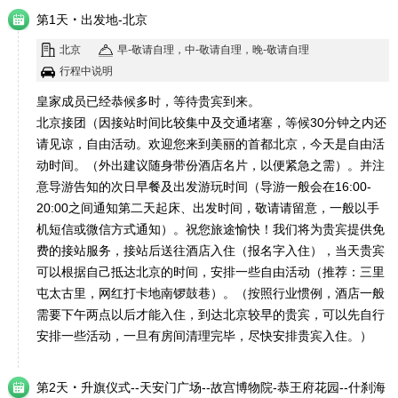
·
第1天
出发地-北京
北京
早-敬请自理，中-敬请自理，晚-敬请自理
行程中说明
皇家成员已经恭候多时，等待贵宾到来。
北京接团（因接站时间比较集中及交通堵塞，等候30分钟之内还
请见谅，自由活动。欢迎您来到美丽的首都北京，今天是自由活
动时间。（外出建议随身带份酒店名片，以便紧急之需）。并注
意导游告知的次日早餐及出发游玩时间（导游一般会在16:00-
20:00之间通知第二天起床、出发时间，敬请请留意，一般以手
机短信或微信方式通知）。祝您旅途愉快！我们将为贵宾提供免
费的接站服务，接站后送往酒店入住（报名字入住），当天贵宾
可以根据自己抵达北京的时间，安排一些自由活动（推荐：三里
屯太古里，网红打卡地南锣鼓巷）。（按照行业惯例，酒店一般
需要下午两点以后才能入住，到达北京较早的贵宾，可以先自行
安排一些活动，一旦有房间清理完毕，尽快安排贵宾入住。）
·
第2天
升旗仪式--天安门广场--故宫博物院-恭王府花园--什刹海