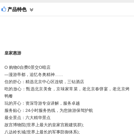
—漫游帝都，追忆冬奥精神……
产品特色
住的舒心：精选北京中心区连锁，三钻酒店
吃的放心：甄选北京美食，京味家常菜，老北京春饼宴，老北京烤
鸭餐
玩的开心：资深导游专业讲解，服务卓越
服务贴心：
24
小时服务热线，为您旅游保驾护航
最全景点：六大精华景点
故宫博物院
(
世界上最大的皇家宫殿建筑群
);
八达岭长城
(
世界上最长的军事防御体系
);
颐和园
(
世界上最大的皇家园林
皇家惠游
);
天坛
(
世界上最大的皇家祭祀建筑群
);
天安门广场
(
世界上最大的城市中心广场
);
百年老街，名商汇集，亦真亦幻；
O 购物
0
自费
0
景交
O
暗店
六大网红打卡圣地
刘老根山庄用餐
(
网红打卡餐厅
);
—漫游帝都，追忆冬奥精神……
“冰丝带”国家速滑馆
(
双奥北京，闪耀五洲
);
北京网红新地标
住的舒心：精选北京中心区连锁，三钻酒店
--
北京坊。
吃的放心：甄选北京美食，京味家常菜，老北京春饼宴，老北京烤
暖心赠送： 拍摄北京全家福，为您记录幸福瞬间，留下美好回
鸭餐
24小时免费接送站服务，让您一到北京就感受到亲人般的温暖。
忆。
❤❤发团日期：天天发团
玩的开心：资深导游专业讲解，服务卓越
【快捷连锁】：3晚4天1550元/人，4晚5天1650元/人【房差150
服务贴心：
24
小时服务热线，为您旅游保驾护航
元/人/晚】
【网评精品】：3晚4天1650元/人，4晚5天1850元/人【房差200
最全景点：六大精华景点
元/人/晚】
【携程四钻】：3晚4天1850元/人，4晚5天2250元/人【房差250
故宫博物院
(
世界上最大的皇家宫殿建筑群
);
元/人/晚】
儿童价格：
八达岭长城
(
世界上最长的军事防御体系
);