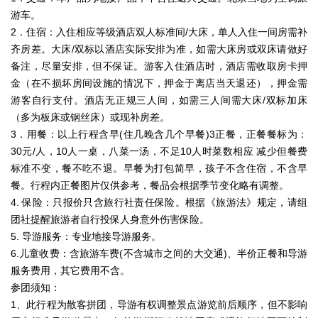
游车。
2．住宿：入住相应等级酒店双人标准间/大床，单人入住一间房需补
齐房差。大床/双标以酒店实际安排为准，如需大床房或双床请做好
备注，尽量安排，但不保证。游客入住酒店时，酒店需收取房卡押
金（在不损坏房间设施的情况下，押金于离店当天退还），押金需
游客自行支付。酒店无正规三人间，如需三人间需大床/双标加床
（多为板床或钢丝床）或现补房差。
3．用餐：以上行程含早(住几晚含几个早餐)3正餐，正餐餐标为：
30元/人，10人一桌，八菜一汤，不足10人时菜数相应 减少但餐费
标准不变，餐不吃不退。早餐为打包简早，孩子不含住宿，不含早
餐。行程内正餐图片仅供参考，餐品会根据季节变化略有调整。
4. 保险：只报价只含旅行社责任保险。根据《旅游法》规定，请组
团社提醒旅游者自行投保人身意外伤害保险。
5. 导游服务：专业地接导游服务。
6.儿童收费：含旅游车费(不含城市之间的大交通)、半价正餐和导游
服务费用，其它费用不含。
参团须知：
1、此行程为散客拼团，导游有权调整景点游览前后顺序，但不影响