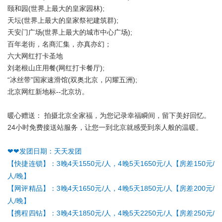
（1.2以下儿童价格600元 不含门票，不占床，仅含车费及导游服
颐和园
(
世界上最大的皇家园林
);
务费）
（1.4以下儿童价格700元含半价门票，不占床，含车费及导游服
天坛
(
世界上最大的皇家祭祀建筑群
);
务费）
去掉第一天或最后一天为3晚4日行程
7岁以上18周岁以下按成人操作+100元/人
天安门广场
(
世界上最大的城市中心广场
);
24小时免费接送站服务：报名提供航班号/车次
百年老街，名商汇集，亦真亦幻；
故宫博物院每天限流30000张票，如未预约成功，则替换为其他景
根据客人航班时间或火车时间安排，让您一到北京就感受到亲人
六大网红打卡圣地
区，门票差价多退少补。
般的温暖。
刘老根山庄用餐
(
网红打卡餐厅
);
“冰丝带”国家速滑馆
(
双奥北京，闪耀五洲
);
北京网红新地标
--
北京坊。
暖心赠送： 拍摄北京全家福，为您记录幸福瞬间，留下美好回忆。
24小时免费接送站服务，让您一到北京就感受到亲人般的温暖。
❤❤发团日期：天天发团
【快捷连锁】：3晚4天1550元/人，4晚5天1650元/人【房差150元/
人/晚】
【网评精品】：3晚4天1650元/人，4晚5天1850元/人【房差200元/
人/晚】
【携程四钻】：3晚4天1850元/人，4晚5天2250元/人【房差250元/