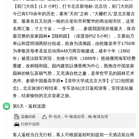
【前门大街】(1.0 小时)，打卡北京新地标-北京坊，前门大街距
今已有570余年的历史，素有“天街”之称，“大栅栏儿”是北京最古
老、最著名且又别具一格的古老街市和繁华的商业闹市区，这里
名商汇集，寸土寸金， 一步一景……参观我国现存规最大，保存
最完整的皇家园林●【颐和园】（深度游约2.5小时），主要由万
寿山和昆明湖两部分组成，前身为清漪园，由乾隆皇帝于1750年
为孝敬其母孝圣皇后动用448万两百银建成，咸丰十年（1860
年）被英法联军所毁，光绪十四年（1888年）慈禧挪用海军经费
重建，改称颐和园。园内建筑以佛香阁为中心，既饱含中国皇家
园林的恢弘富丽气势，又充满自然之趣，是举世罕见的园林艺术
杰作。参观中国最高学府●【清华大学或北京大学】(门口拍照留
念)，北京旅游行程结束，专车送站(次日返程游客，安排送站服
务，结束愉快的北京皇家之旅。
·
第5天
返程送团
温馨的家
早-包含，中-敬请自理，晚-敬请自理
行程中说明
客人返程当日无行程，客人可根据返程时刻提前一天酒店前台商