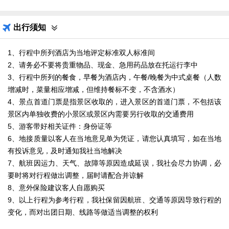
出行须知
1、行程中所列酒店为当地评定标准双人标准间
2、请务必不要将贵重物品、现金、急用药品放在托运行李中
3、行程中所列的餐食，早餐为酒店内，午餐/晚餐为中式桌餐（人数
增减时，菜量相应增减，但维持餐标不变，不含酒水）
4、景点首道门票是指景区收取的，进入景区的首道门票，不包括该
景区内单独收费的小景区或景区内需要另行收取的交通费用
5、游客带好相关证件：身份证等
6、地接质量以客人在当地意见单为凭证，请您认真填写，如在当地
有投诉意见，及时通知我社当地解决
7、航班因运力、天气、故障等原因造成延误，我社会尽力协调，必
要时将对行程做出调整，届时请配合并谅解
8、意外保险建议客人自愿购买
9、以上行程为参考行程，我社保留因航班、交通等原因导致行程的
变化，而对出团日期、线路等做适当调整的权利