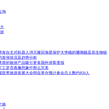
去淘
澳大
旅游
研发自主式机器人消灭棘冠海星保护大堡礁的珊瑚礁及其生物链
的发张状况及趋势分析
优质的旅游产品吸引更多国外游客度假
打工是否真像想象中那么完美
世界旅游发展大会明在举办预计参会总人数约850人
之旅