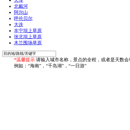
天津
北戴河
阿尔山
呼伦贝尔
大连
丰宁坝上草原
张北坝上草原
木兰围场草原
*温馨提示
请输入城市名称，景点的全程，或者是天数会
例如：“海南”，“千岛湖”，“一日游”