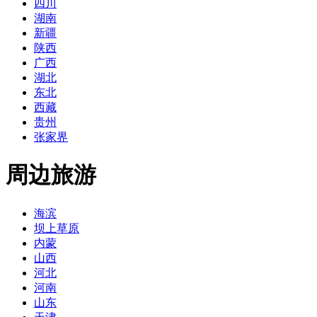
四川
湖南
新疆
陕西
广西
湖北
东北
西藏
贵州
张家界
周边旅游
海滨
坝上草原
内蒙
山西
河北
河南
山东