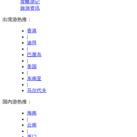
攻略游记
旅游资讯
出境游热推：
香港
|
迪拜
|
巴厘岛
|
美国
|
东南亚
|
马尔代夫
国内游热推：
海南
|
云南
|
厦门