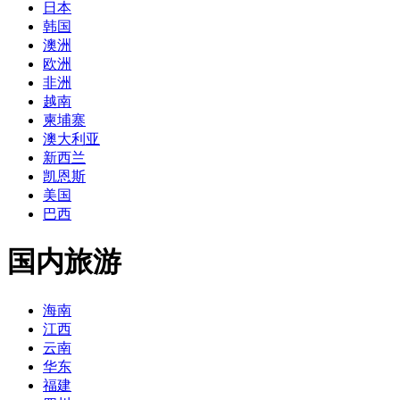
日本
韩国
澳洲
欧洲
非洲
越南
柬埔寨
澳大利亚
新西兰
凯恩斯
美国
巴西
国内旅游
海南
江西
云南
华东
福建