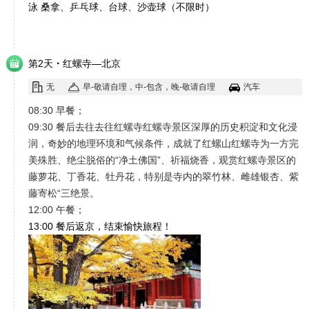
泳 桑拿、乒乓球、台球、沙壶球（不限时）
·
第2天
红螺寺—北京
无
早-敬请自理，中-包含，晚-敬请自理
汽车
08:30 早餐；
09:30 餐后去往去往红螺寺红螺寺景区深厚的历史积淀和文化浸
润，奇妙的地理环境和气候条件，成就了红螺山红螺寺为一方完
美殊胜、绝尘脱俗的“净土佛国”、祈福烧香，观赏红螺寺景区的
藤萝花、丁香花、牡丹花，特别是寺内的翠竹林、雌雄银杏、紫
藤寄松“三绝景。
12:00 午餐；
13:00 餐后返京，结束愉快旅程！