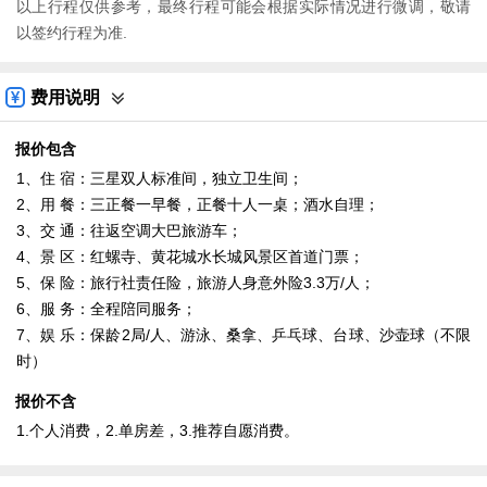
以上行程仅供参考，最终行程可能会根据实际情况进行微调，敬请
以签约行程为准.
费用说明
报价包含
1、住 宿：三星双人标准间，独立卫生间；
2、用 餐：三正餐一早餐，正餐十人一桌；酒水自理；
3、交 通：往返空调大巴旅游车；
4、景 区：红螺寺、黄花城水长城风景区首道门票；
5、保 险：旅行社责任险，旅游人身意外险3.3万/人；
6、服 务：全程陪同服务；
7、娱 乐：保龄2局/人、游泳、桑拿、乒乓球、台球、沙壶球（不限
时）
报价不含
1.个人消费，2.单房差，3.推荐自愿消费。