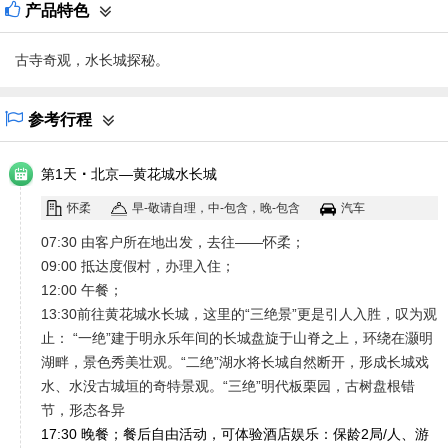
产品特色
古寺奇观，水长城探秘。
参考行程
·
第1天
北京—黄花城水长城
怀柔
早-敬请自理，中-包含，晚-包含
汽车
07:30 由客户所在地出发，去往——怀柔；
09:00 抵达度假村，办理入住；
12:00 午餐；
13:30前往黄花城水长城，这里的“三绝景”更是引人入胜，叹为观
止： “一绝”建于明永乐年间的长城盘旋于山脊之上，环绕在灏明
湖畔，景色秀美壮观。“二绝”湖水将长城自然断开，形成长城戏
水、水没古城垣的奇特景观。“三绝”明代板栗园，古树盘根错
节，形态各异
17:30 晚餐；餐后自由活动，可体验酒店娱乐：保龄2局/人、游