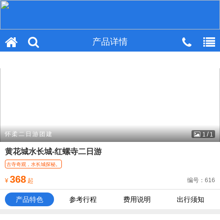
产品详情
产品详情
/
怀柔二日游团建
1
1
黄花城水长城-红螺寺二日游
古寺奇观，水长城探秘。
368
编号：616
¥
起
产品特色
参考行程
费用说明
出行须知