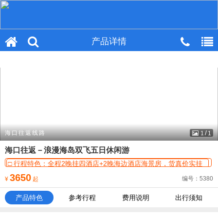
产品详情
产品详情
/
海口往返线路
1
1
海口往返－浪漫海岛双飞五日休闲游
□ 行程特色：全程2晚挂四酒店+2晚海边酒店海景房，货真价实挂
四星酒店，绝不以次充好。海边酒店步行至海边不到2分钟；
□ 精致景区：天涯海角、蜈支洲岛、呀喏达雨林、南山佛教文化
3650
编号：5380
¥
起
苑、兴隆热带植物园、亚龙湾、文笔峰等。
□ 品质保障：金牌导游、耐心解说、贴心细致服务，VIP旅游巴士
（2010年以后上市运营）。
□ 超值赠送：海南火山岩矿泉水1瓶/人/天、政府调节基金40元/人
产品特色
参考行程
费用说明
出行须知
及精美小贝壳饰品
□ 接待承诺：青旅成团，严格遵循《旅游法》，不跨天调整行程顺
序、全程无自费景点、无购物，开启遵法之旅；