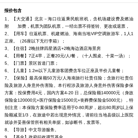
报价包含
1、【大交通】北京－海口往返乘民航班机，含机场建设费及燃油
附 加费，机票为团队机票，一经出票不得签转、更改或退票，
2、【用车】往返机票、机建燃油、海南当地VIP空调旅游车，1人1
正座。（26座以下无行李箱）；
3、【住宿】2晚挂牌四星酒店+2晚海边酒店海景房
4、【用餐】7正4早，正餐20元/人/餐，（十人围桌、十菜一汤）；
5、【门票】景区首道门票；
6、【儿童】1.2m以下儿童游客团费含车位正座及半价儿童餐；
7、【保险】最高保额50万元/人海南旅行社责任险；含旅行社责任
险及旅游人身意外伤害险。本行程涉及旅游人身意外伤害保险参保
方案：投保费用4元，国内方案4-20 日，总保险额140000元（身故
保险金120000元+医疗保险金15000元+丧葬费保险金5000元），特
别注意：本保险方案保险费率适用于0-80周岁，超出80周岁以上保
险额减至1/3，在旅途中若出现意外情况，请前往当地县级以上医院
就诊并妥善保管所有相关单据，如诊断书，发票等。
8、【导游】中文导游服务。
9、【基金】政府征收调节基金。