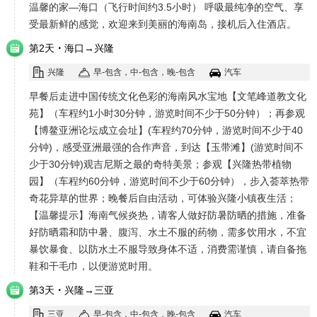
温馨的家—海口（飞行时间约3.5小时） 呼吸最纯净的空气、享
受最新鲜的感觉，欢迎来到美丽的海南岛，接机后入住酒店。
·
第2天
海口→兴隆
兴隆
早-包含，中-包含，晚-包含
汽车
早餐后走进中国传统文化色彩的海南风水宝地【文笔峰道教文化
苑】（车程约1小时30分钟，游览时间不少于50分钟）；再参观
【博鳌亚洲论坛成立会址】(车程约70分钟，游览时间不少于40
分钟)，感受亚洲最强的合作声音，到达【玉带滩】(游览时间不
少于30分钟)观吉尼斯之最的奇特美景；参观【兴隆热带植物
园】（车程约60分钟，游览时间不少于60分钟），步入荟萃热带
奇花异草的世界；晚餐后自由活动，可体验兴隆小镇夜生活；
【温馨提示】海南气候炎热，请客人做好防暑防晒的措施，准备
好防晒霜和防中暑、腹泻、水土不服的药物，需多饮用水，不宜
暴饮暴食、以防水土不服导致身体不适，消费需谨慎，请自备拖
鞋和干毛巾，以便游览时用。
·
第3天
兴隆→三亚
三亚
早-包含，中-包含，晚-包含
汽车