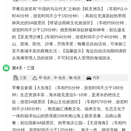
早餐后游览有“中国的马尔代夫”之称的【蜈支洲岛】（车程约1小
时40分钟，游览时间不少于150分钟）；再前往充满原始热带雨
林风光的5A级景区【呀诺达雨林文化旅游区】（车程约50分钟，
游览时间不少于120分钟）感受雨林深处静谧和神奇；前往盛名
的【亚龙湾沙滩】(车程约40分钟，游览时间不少于40分钟)，青
山、碧海、阳光、沙滩，尽情享受；晚餐后自由活动，可体验三
亚不夜城丰富的夜晚生活；【温馨提示】海边自由活动期间请听
从海滩管理人员的按排，不可到没有人管理的海域游泳。
·
第4天
三亚
三亚
早-包含，中-包含，晚-包含
汽车
早餐后参观【大东海】（车程约5分钟，游览时间不少于180分
钟）生态资源丰富，海水能见度达5─10米，是潜水的绝佳之
处；游览5A级景区【南山文化旅游区】（车程约70分钟，游览时
间不少180分钟），饱览融汇佛教文化、福寿文化、生态文化于
一体的福泽仙山的胜境观108米南山海上观音圣像，品南山斋
餐；前往国家4A级景区、热带海滨公园--【天涯海角】（车程约
30分钟，游览时间不少于120分钟），海天一色，烟波浩翰，帆