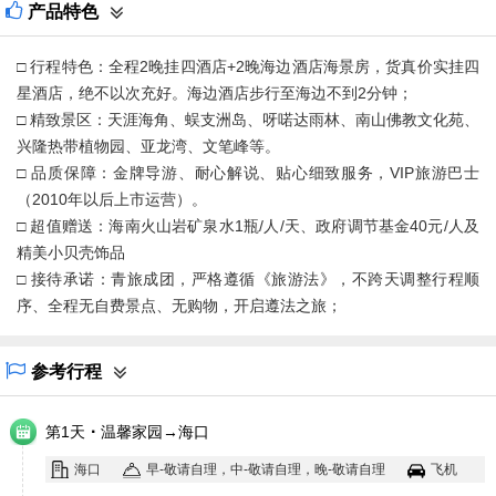
产品特色
□ 行程特色：全程2晚挂四酒店+2晚海边酒店海景房，货真价实挂四
星酒店，绝不以次充好。海边酒店步行至海边不到2分钟；
□ 精致景区：天涯海角、蜈支洲岛、呀喏达雨林、南山佛教文化苑、
兴隆热带植物园、亚龙湾、文笔峰等。
□ 品质保障：金牌导游、耐心解说、贴心细致服务，VIP旅游巴士
（2010年以后上市运营）。
□ 超值赠送：海南火山岩矿泉水1瓶/人/天、政府调节基金40元/人及
精美小贝壳饰品
□ 接待承诺：青旅成团，严格遵循《旅游法》，不跨天调整行程顺
序、全程无自费景点、无购物，开启遵法之旅；
参考行程
·
第1天
温馨家园→海口
海口
早-敬请自理，中-敬请自理，晚-敬请自理
飞机