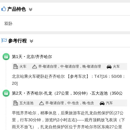
产品特色
双卧
参考行程
·
第1天
北京/齐齐哈尔
火车
早-敬请自理，中-敬请自理，晚-敬请自理
火车
北京站乘火车硬卧赴齐齐哈尔 【参考车次】：T47[16：50/08：
20]
·
第2天
齐齐哈尔-扎龙（27公里，30分钟）-五大连池（350公
里，行程时间4小时）
五大连池
早-敬请自理，中-包含，晚-包含
汽车
早抵齐齐哈尔，稍事休息，后乘旅游车赴扎龙自然保护区(27公
里，行车30分钟，游览约2小时左右)-----观丹顶鹤放飞表演（下
雨天不放飞），扎龙自然保护区位于齐齐哈尔市区东南27公里