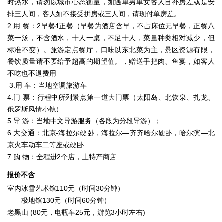
时热水，请勿以城市心态衡量，如遇单男单女客人自补房差或是安
排三人间，客人如不接受拼房或三人间，请现付单房差。
2.用 餐：2早餐4正餐（早餐为酒店含早，不占床位无早餐，正餐八
菜一汤，不含酒水，十人一桌，不足十人，菜量种类相对减少，但
标准不变）。旅游定点餐厅，口味以东北菜为主，景区资源有限，
餐饮质量请不要给予超高的期望值。，赠送手把肉、鱼宴，如客人
不吃也不退费用
3.用 车：当地空调旅游车
4.门 票：行程中所列景点第一道大门票（太阳岛、北饮泉、扎龙、
俄罗斯风情小镇）
5.导 游：当地中文导游服务（各段为分段导游）；
6.大交通：北京-海拉尔硬卧，海拉尔—齐齐哈尔硬卧，哈尔滨—北
京火车动车二等座或硬卧
7.购 物：全程进2个店，土特产商店
报价不含
室内冰雪艺术馆110元（时间30分钟）
极地馆130元（时间60分钟）
老黑山 (80元，电瓶车25元，游览3小时左右)