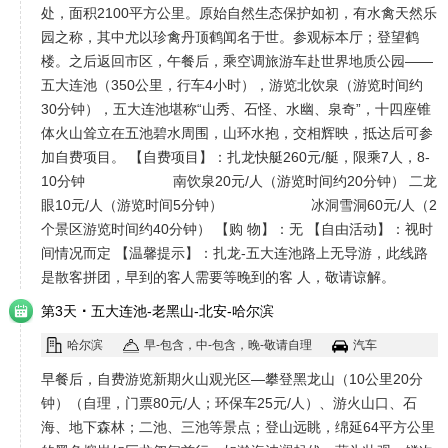
处，面积2100平方公里。原始自然生态保护如初，有水禽天然乐
园之称，其中尤以珍禽丹顶鹤闻名于世。参观标本厅；登望鹤
楼。之后返回市区，午餐后，乘空调旅游车赴世界地质公园――
五大连池（350公里，行车4小时），游览北饮泉（游览时间约
30分钟），五大连池堪称“山秀、石怪、水幽、泉奇”，十四座锥
体火山耸立在五池碧水周围，山环水抱，交相辉映，抵达后可参
加自费项目。 【自费项目】：扎龙快艇260元/艇，限乘7人，8-
10分钟 南饮泉20元/人（游览时间约20分钟） 二龙
眼10元/人（游览时间5分钟） 冰洞雪洞60元/人（2
个景区游览时间约40分钟） 【购 物】：无 【自由活动】：视时
间情况而定 【温馨提示】：扎龙-五大连池路上无导游，此线路
是散客拼团，早到的客人需要等晚到的客 人，敬请谅解。
·
第3天
五大连池-老黑山-北安-哈尔滨
哈尔滨
早-包含，中-包含，晚-敬请自理
汽车
早餐后，自费游览新期火山观光区—攀登黑龙山（10公里20分
钟）（自理，门票80元/人；环保车25元/人）、游火山口、石
海、地下森林；二池、三池等景点；登山远眺，绵延64平方公里