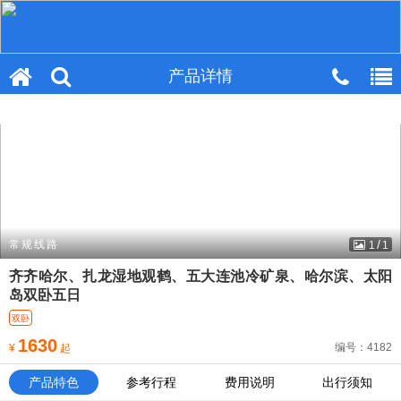
产品详情
产品详情
/
常规线路
1
1
齐齐哈尔、扎龙湿地观鹤、五大连池冷矿泉、哈尔滨、太阳
岛双卧五日
双卧
1630
编号：4182
¥
起
产品特色
参考行程
费用说明
出行须知