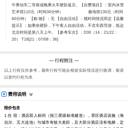
午乘动车二等座或晚乘火车硬卧返京。【自费项目】：室内冰雪
艺术馆110元（时间30分钟） 极地馆130元（时间
60分钟） 【购 物】：无 【自由活动】：视时间情况而定【温馨
提示】：如乘坐硬卧，下午客人自由活动，不含车跟导游，抵达
北京时间是第八天上午。【参考车次】：D30（14：21/22：
20） T18[21：07/08：36]
— 行程附注 —
以上行程仅供参考，最终行程可能会根据实际情况进行微调，敬请
以签约行程为准.
费用说明
报价包含
1.住 宿：酒店双人标间（按三星级标准建造），景区酒店设施（海
拉尔、五大连池）与城市有较大差距，且大部分酒店没有电梯，定