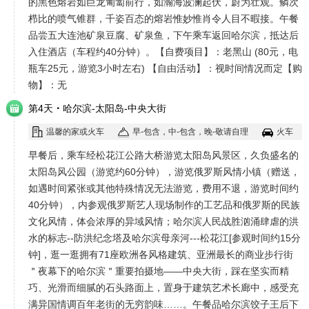
的黑色熔岩如巨龙匍匐前行，如瀚海波澜起伏，蔚为壮观。鳞次
栉比的喷气锥群，千姿百态的熔岩惟妙惟肖令人目不暇接。午餐
品尝五大连池矿泉豆腐、矿泉鱼，下午乘车返回哈尔滨，抵达后
入住酒店（车程约40分钟）。【自费项目】：老黑山 (80元，电
瓶车25元，游览3小时左右) 【自由活动】：视时间情况而定【购
物】：无
·
第4天
哈尔滨-太阳岛-中央大街
温馨的家或火车
早-包含，中-包含，晚-敬请自理
火车
早餐后，乘车经松花江公路大桥游览太阳岛风景区，久负盛名的
太阳岛风公园（游览约60分钟），游览俄罗斯风情小镇（赠送，
如遇时间紧张或其他特殊情况无法游览，费用不退，游览时间约
40分钟），内参观俄罗斯艺人现场制作的工艺品和俄罗斯的民族
文化风情，体会浓厚的异域风情；哈尔滨人民战胜汹涌肆虐的洪
水的标志--防洪纪念塔及哈尔滨母亲河---松花江[参观时间约15分
钟]，逛一逛拥有71座欧洲各风格建筑、亚洲最长的商业步行街
＂夜幕下的哈尔滨＂重要拍摄地——中央大街，踩在坚实而精
巧、光滑而细腻的石头路面上，置身于建筑艺术长廊中，感受充
满异国情调百年老街的无穷韵味……。午餐品哈尔滨饺子王后下